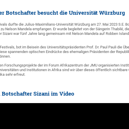
er Botschafter besucht die Universität Würzburg
vals durfte die Julius-Maximilians-Universität Würzburg am 27. Mai 2023 S.E. B
 zu Nelson Mandela empfangen. Er wurde begleitet von der Sängerin Thabilé, die
er Sizani war fünf Jahre lang gemeinsam mit Nelson Mandela auf Robben Island 
estivals, bot im Beisein des Universitätspräsidenten Prof. Dr. Paul Pauli die Üb
iese spannenden optischen Eindrücke des ehemaligen Präsidenten der Republik S
önnen.
en Forschungsprojekte der im Forum Afrikazentrum der JMU organisierten Insti
iversitäten und Institutionen in Afrika sind wir über dieses öffentlich sichtb
ka sehr erfreut.
 Botschafter Sizani im Video