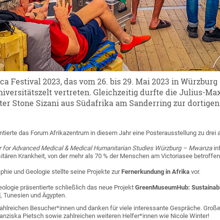
ca Festival 2023, das vom 26. bis 29. Mai 2023 in Würzbur
versitätszelt vertreten. Gleichzeitig durfte die Julius-M
fter Stone Sizani aus Südafrika am Sanderring zur dortige
entierte das Forum Afrikazentrum in diesem Jahr eine Posterausstellung zu drei 
er for Advanced Medical & Medical Humanitarian Studies Würzburg – Mwanza
in
itären Krankheit, von der mehr als 70 % der Menschen am Victoriasee betroffen
aphie und Geologie stellte seine Projekte zur
Fernerkundung in Afrika
vor.
ologie präsentierte schließlich das neue Projekt
GreenMuseumHub: Sustainable
, Tunesien und Ägypten.
 zahlreichen Besucher*innen und danken für viele interessante Gespräche. Gro
Franziska Pietsch sowie zahlreichen weiteren Helfer*innen wie Nicole Winter!