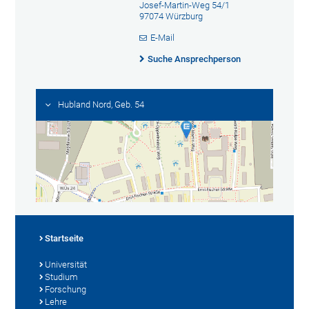
Josef-Martin-Weg 54/1
97074 Würzburg
E-Mail
Suche Ansprechperson
Hubland Nord, Geb. 54
Startseite
Universität
Studium
Forschung
Lehre