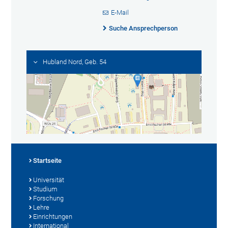
E-Mail
Suche Ansprechperson
Hubland Nord, Geb. 54
Startseite
Universität
Studium
Forschung
Lehre
Einrichtungen
International