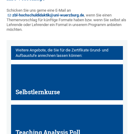
Schicken Sie uns gerne eine E-Mail an
zbl-hochschuldidaktik@uni-wuerzburg.de
, wenn Sie einen
Themenvorschlag für künftige Formate haben bzw. wenn Sie selbst als
Lehrende oder Lehrender ein Format in unserem Programm anbieten
möchten.
Weitere Angebote, die Sie für die Zertifikate Grund- und
Aufbaustufe anrechnen lassen können:
Selbstlernkurse
Teaching Analysis Poll