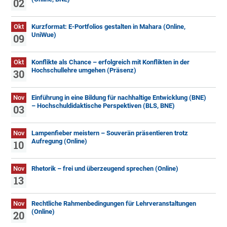
02
Okt
Kurzformat: E-Portfolios gestalten in Mahara (Online,
UniWue)
09
Okt
Konflikte als Chance – erfolgreich mit Konflikten in der
Hochschullehre umgehen (Präsenz)
30
Nov
Einführung in eine Bildung für nachhaltige Entwicklung (BNE)
– Hochschuldidaktische Perspektiven (BLS, BNE)
03
Nov
Lampenfieber meistern – Souverän präsentieren trotz
Aufregung (Online)
10
Nov
Rhetorik – frei und überzeugend sprechen (Online)
13
Nov
Rechtliche Rahmenbedingungen für Lehrveranstaltungen
(Online)
20