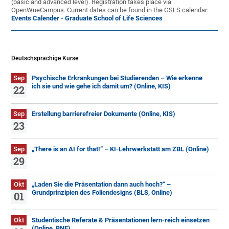
(basic and advanced level). Registration takes place via
OpenWueCampus. Current dates can be found in the GSLS calendar:
Events Calender - Graduate School of Life Sciences
Deutschsprachige Kurse
Sep
Psychische Erkrankungen bei Studierenden – Wie erkenne
ich sie und wie gehe ich damit um? (Online, KIS)
22
Sep
Erstellung barrierefreier Dokumente (Online, KIS)
23
Sep
„There is an AI for that!“ – KI-Lehrwerkstatt am ZBL (Online)
29
Okt
„Laden Sie die Präsentation dann auch hoch?“ –
Grundprinzipien des Foliendesigns (BLS, Online)
01
Okt
Studentische Referate & Präsentationen lern-reich einsetzen
(Online, BNE)