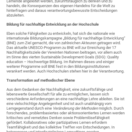
Lernende angeleitet werden, zukunftstauglich zu denken und zu
handeln, die Konsequenzen des eigenen Handelns für die Welt zu
hinterfragen und daraus verantwortungsbewusste Entscheidungen
abzuleiten.
Bildung für nachhaltige Entwicklung an der Hochschule
Eben solche Fähigkeiten zu entwickeln, hat sich die nationale wie
internationale Bildungskampagne „Bildung für nachhaltige Entwicklung“
(BNE) zum Ziel gemacht, die von zahlreichen Akteuren getragen wird.
Das aktuelle UNESCO-Programm zu BNE will zur Erreichung der 17
Nachhaltigkeitsziele der Vereinten Nationen beitragen, vor allem auch
im Sinne des vierten Sustainable Development Goals (SDG): Quality
education – Hochwertige Bildung. Im Rahmen dieses und einiger
weiterer Programme soll BNE fest in den Bildungsinstitutionen
verankert werden. Auch Hochschulen stehen hier in der Verantwortung.
Transformation auf methodischer Ebene
Aus dem Gedanken der Nachhaltigkeit, eine zukunftsfähige und
lebenswerte Gesellschaft für alle zu ermöglichen, lassen sich
verschiedene Anforderungen an eine nachhaltige Lehre ableiten. Sie ist
eine vielschichtige Angelegenheit und ist auch unabhängig vom
Lerngegenstand durch eine
Veränderung der Methoden
möglich. Durch
forschendes, problembasiertes oder aktionsorientiertes Lernen werden
kritisches und vernetztes Denken sowie Problemlösefähigkeit
gefördert. Kollaboratives oder partizipatives Lernen erfordern
Teamfähigkeit und das kollektive Treffen von Entscheidungen. In
heterogenen und interdisziplinären Lernsettings geraten