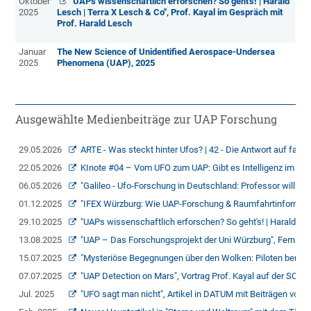
Oktober
"UAPs wissenschaftlich erforschen? So geht's! | Harald
2025
Lesch | Terra X Lesch & Co", Prof. Kayal im Gespräch mit
Prof. Harald Lesch
Januar
The New Science of Unidentified Aerospace-Undersea
2025
Phenomena (UAP), 2025
Ausgewählte Medienbeiträge zur UAP Forschung
29.05.2026
ARTE - Was steckt hinter Ufos? | 42 - Die Antwort auf fast a
22.05.2026
KInote #04 – Vom UFO zum UAP: Gibt es Intelligenz im All? 
06.05.2026
"Galileo - Ufo-Forschung in Deutschland: Professor will Ali
01.12.2025
"IFEX Würzburg: Wie UAP-Forschung & Raumfahrtinformatik 
29.10.2025
"UAPs wissenschaftlich erforschen? So geht's! | Harald Les
13.08.2025
"UAP – Das Forschungsprojekt der Uni Würzburg", Fernsehb
15.07.2025
"Mysteriöse Begegnungen über den Wolken: Piloten berichten
07.07.2025
"UAP Detection on Mars", Vortrag Prof. Kayal auf der SCU
Jul. 2025
"UFO sagt man nicht", Artikel in DATUM mit Beiträgen von P