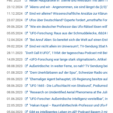
Feb. 2025
Neuer Hauptartikel in "Sterne und Weltraum" mit dem Titel 
23.12.2024
"Aliens und wir - Angenommen, sie sind längst da (2/3)", 
11.12.2024
Sind wir alleine? Wissenschaftliche Ansätze zur Klärung 
23.07.2024
Ufos über Deutschland? Experte fordert „ernsthafte Forschu
09.06.2024
"Wie ein deutscher Professor das Ufo-Rätsel lösen will", A
05.05.2024
"UFO-Forschung: Raus aus der Schmuddelecke, rbb24 Infor
12.04.2024
"Bei Anruf Alien: So bereitet sich die Welt auf einen Erstko
09.02.2024
Sind wir nicht allein im Universum?, TV-Sendung 3Sat Nano 
28.11.2023
"Don't Call it UFO!", 11KM: der tagesschau-Podcast mit Beiträg
14.09.2023
«UFO-Forschung war lange stark stigmatisiert», Artikel un
08.08.2023
Außerirdische: In weiter Ferne, so nah? TV Sendung bei ART
01.08.2023
"Dem Unerklärbaren auf der Spur", Schweizer Radio und Fe
09.06.2023
"Ehemaliger Agent behauptet, US-Regierung besitze außerird
08.06.2023
"UFO 1665 - Die Luftschlacht von Stralsund", Podiumsdisku
08.06.2023
"Research on Unidentified Aerial Phenomena at the Julius-
01.06.2023
"UFO-Forscher: Außerirdische Intelligenz vorstellbar", In
22.05.2023
"Hakan Kayal – Raumfahrttechnik-Professor und Ufo-Fors
05.04.2023
Gibt es intelligentes Leben im All? Podcast Bayern 2 mit Be