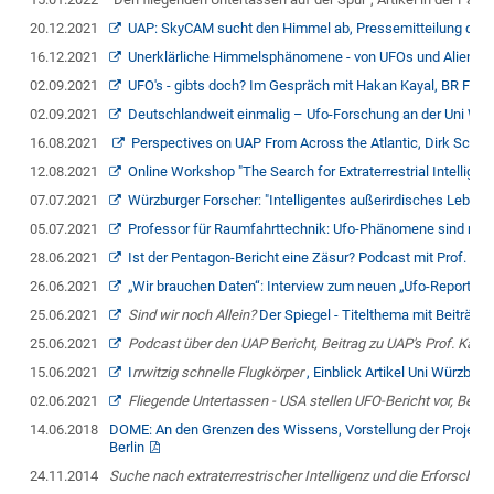
20.12.2021
UAP: SkyCAM sucht den Himmel ab, Pressemitteilung de
16.12.2021
Unerklärliche Himmelsphänomene - von UFOs und Aliens, I
02.09.2021
UFO's - gibts doch? Im Gespräch mit Hakan Kayal, BR Ferns
02.09.2021
Deutschlandweit einmalig – Ufo-Forschung an der Uni Würz
16.08.2021
Perspectives on UAP From Across the Atlantic, Dirk Schul
12.08.2021
Online Workshop "The Search for Extraterrestrial Intellige
07.07.2021
Würzburger Forscher: "Intelligentes außerirdisches Leben
05.07.2021
Professor für Raumfahrttechnik: Ufo-Phänomene sind nicht
28.06.2021
Ist der Pentagon-Bericht eine Zäsur? Podcast mit Prof. Kay
26.06.2021
„Wir brauchen Daten“: Interview zum neuen „Ufo-Report“ de
25.06.2021
Sind wir noch Allein?
Der Spiegel - Titelthema mit Beiträgen
25.06.2021
Podcast über den UAP Bericht, Beitrag zu UAP's Prof. Kayal
15.06.2021
I
rrwitzig schnelle Flugkörper
, Einblick Artikel Uni Würzburg
02.06.2021
Fliegende Untertassen - USA stellen UFO-Bericht vor,
Beitra
14.06.2018
DOME: An den Grenzen des Wissens, Vorstellung der Projekte
Berlin
24.11.2014
Suche nach extraterrestrischer Intelligenz und die Erfors