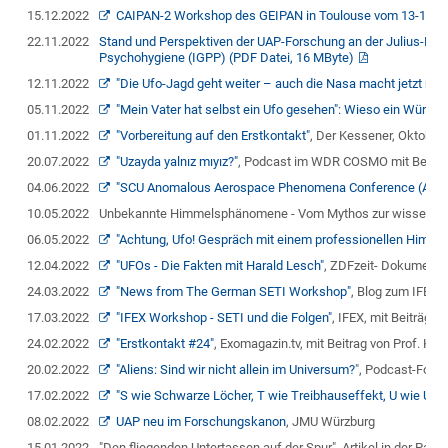
15.12.2022
CAIPAN-2 Workshop des GEIPAN in Toulouse vom 13-14 Okt
22.11.2022
Stand und Perspektiven der UAP-Forschung an der Julius-Maxim
Psychohygiene (IGPP) (PDF Datei, 16 MByte)
12.11.2022
"Die Ufo-Jagd geht weiter – auch die Nasa macht jetzt mit"
05.11.2022
"Mein Vater hat selbst ein Ufo gesehen": Wieso ein Würz
01.11.2022
"Vorbereitung auf den Erstkontakt"
, Der Kessener, Oktober 
20.07.2022
"Uzayda yalnız mıyız?"
, Podcast im WDR COSMO mit Beiträg
04.06.2022
"SCU Anomalous Aerospace Phenomena Conference (AAP
10.05.2022
Unbekannte Himmelsphänomene - Vom Mythos zur wissenschaf
06.05.2022
"Achtung, Ufo! Gespräch mit einem professionellen Himme
12.04.2022
"UFOs - Die Fakten mit Harald Lesch"
, ZDFzeit- Dokumentat
24.03.2022
"News from The German SETI Workshop"
, Blog zum IFEX 
17.03.2022
"IFEX Workshop - SETI und die Folgen"
, IFEX, mit Beiträgen
24.02.2022
"Erstkontakt #24"
, Exomagazin.tv, mit Beitrag von Prof. K
20.02.2022
"Aliens: Sind wir nicht allein im Universum?
", Podcast-Folge
17.02.2022
"S wie Schwarze Löcher, T wie Treibhauseffekt, U wie UFO
08.02.2022
UAP neu im Forschungskanon
, JMU Würzburg
15.01.2022
"Den fliegenden Untertassen auf der Spur", Artikel in der Pa