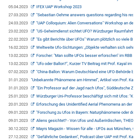
05.04.2023
IFEX UAP Workshop 2023
27.03.2023
"Sebastian Oehme answers questions regarding his resear
24.03.2023
"UAP Colloquium: Alien Conversations" Workshop an der D
23.02.2023
"US-Geheimdienst sichtet UFO? Würzburger Raumfahrttechni
22.02.2023
"Es gibt Berichte über UFOs" Warum plötzlich so viele Ballo
16.02.2023
Weltweite Ufo-Sichtungen: „Objekte verhalten sich sehr mer
13.02.2023
Forscher: "Man sollte UFOs besser erforschen" im RBB Infor
13.02.2023
"Ufo oder Ballon?", Kurzer TV Beitrag mit Prof. Kayal im B
07.02.2023
"China-Ballon: Warum Deutschland eine UFO-Behörde bräuch
31.01.2023
"Unbekannte Phänomene am Himmel", Artikel von Prof. Kayal 
31.01.2023
"Ein Professor auf der Jagd nach Ufos", Süddeutsche Zeitun
25.01.2023
Würzburger Uni-Professor beschäftigt sich mit Ufos: "Kaum
20.01.2023
Erforschung des Unidentified Aerial Phenomena an der JMU W
09.01.2023
"Forschung zu Ufos in Bayern: Naturphänomene oder doch Al
09.01.2023
Aliens gesichtet? - Von Ufos und Außerirdischen, THEO.LO
30.12.2022
Mayrs Magazin - Wissen für alle - UFOs aus München, ORF
27.12.2022
"Gefährliche Gedanken", Podcast über UAP mit Prof. Kayal