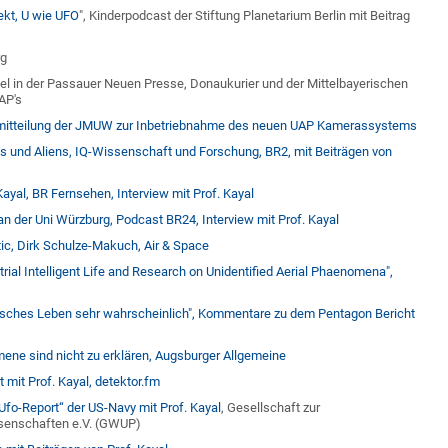
ekt, U wie UFO
", Kinderpodcast der Stiftung Planetarium Berlin mit Beitrag
rg
ikel in der Passauer Neuen Presse, Donaukurier und der Mittelbayerischen
AP's
mitteilung der JMUW zur Inbetriebnahme des neuen UAP Kamerassystems
 und Aliens, IQ-Wissenschaft und Forschung, BR2, mit Beiträgen von
ayal, BR Fernsehen, Interview mit Prof. Kayal
 der Uni Würzburg, Podcast BR24, Interview mit Prof. Kayal
ic, Dirk Schulze-Makuch, Air & Space
rial Intelligent Life and Research on Unidentified Aerial Phaenomena",
rdisches Leben sehr wahrscheinlich", Kommentare zu dem Pentagon Bericht
ene sind nicht zu erklären, Augsburger Allgemeine
 mit Prof. Kayal, detektor.fm
Ufo-Report“ der US-Navy mit Prof. Kayal
, Gesellschaft zur
senschaften e.V. (GWUP)