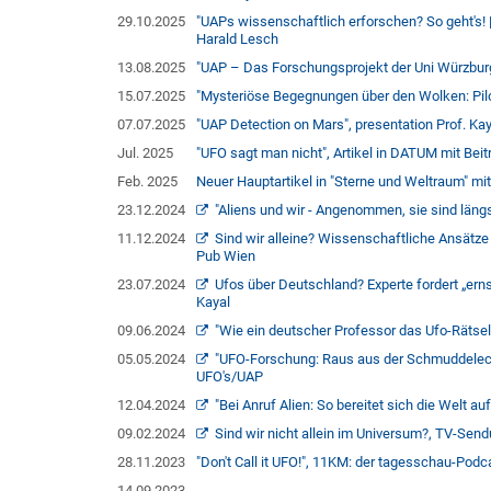
29.10.2025
"UAPs wissenschaftlich erforschen? So geht's! |
Harald Lesch
13.08.2025
"UAP – Das Forschungsprojekt der Uni Würzburg
15.07.2025
"Mysteriöse Begegnungen über den Wolken: Pilote
07.07.2025
"UAP Detection on Mars", presentation Prof. Ka
Jul. 2025
"UFO sagt man nicht", Artikel in DATUM mit Beit
Feb. 2025
Neuer Hauptartikel in "Sterne und Weltraum" mit
23.12.2024
"Aliens und wir - Angenommen, sie sind läng
11.12.2024
Sind wir alleine? Wissenschaftliche Ansätze
Pub Wien
23.07.2024
Ufos über Deutschland? Experte fordert „erns
Kayal
09.06.2024
"Wie ein deutscher Professor das Ufo-Rätsel 
05.05.2024
"UFO-Forschung: Raus aus der Schmuddelecke
UFO's/UAP
12.04.2024
"Bei Anruf Alien: So bereitet sich die Welt a
09.02.2024
Sind wir nicht allein im Universum?, TV-Send
28.11.2023
"Don't Call it UFO!", 11KM: der tagesschau-Podc
14.09.2023