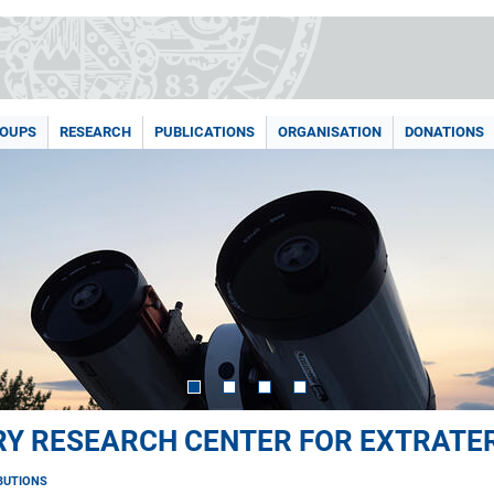
ROUPS
RESEARCH
PUBLICATIONS
ORGANISATION
DONATIONS
ARY RESEARCH CENTER FOR EXTRATE
BUTIONS