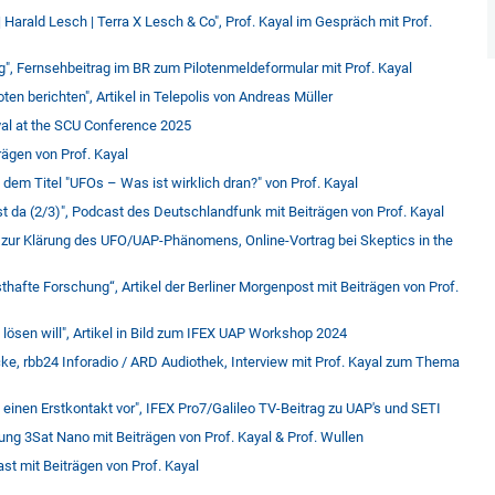
 Harald Lesch | Terra X Lesch & Co", Prof. Kayal im Gespräch mit Prof.
", Fernsehbeitrag im BR zum Pilotenmeldeformular mit Prof. Kayal
n berichten", Artikel in Telepolis von Andreas Müller
yal at the SCU Conference 2025
rägen von Prof. Kayal
 dem Titel "UFOs – Was ist wirklich dran?" von Prof. Kayal
st da (2/3)", Podcast des Deutschlandfunk mit Beiträgen von Prof. Kayal
 zur Klärung des UFO/UAP-Phänomens, Online-Vortrag bei Skeptics in the
thafte Forschung“, Artikel der Berliner Morgenpost mit Beiträgen von Prof.
lösen will", Artikel in Bild zum IFEX UAP Workshop 2024
, rbb24 Inforadio / ARD Audiothek, Interview mit Prof. Kayal zum Thema
uf einen Erstkontakt vor", IFEX Pro7/Galileo TV-Beitrag zu UAP's und SETI
ung 3Sat Nano mit Beiträgen von Prof. Kayal & Prof. Wullen
ast mit Beiträgen von Prof. Kayal