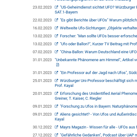
23.02.2023
"US-Geheimdienst sichtet UFO? Würzburger Ra
SAT.1-Bayern
22.02.2023
"Es gibt Berichte über UFOs" Warum plötzlich
16.02.2023
Weltweite Ufo-Sichtungen: „Objekte verhalten
13.02.2023
Forscher: "Man sollte UFOs besser erforschen
13.02.2023
"Ufo oder Ballon?", Kurzer TV Beitrag mit Pr
07.02.2023
"China-Ballon: Warum Deutschland eine UFO-B
31.01.2023
"Unbekannte Phänomene am Himmel", Artikel von
31.01.2023
"Ein Professor auf der Jagd nach Ufos", Südd
25.01.2023
Würzburger Uni-Professor beschäftigt sich m
Prof. Kayal
20.01.2023
Erforschung des Unidentified Aerial Phenom
Greiner, T. Kaiser, C. Riegler
09.01.2023
"Forschung zu Ufos in Bayern: Naturphänomen
09.01.2023
Aliens gesichtet? - Von Ufos und Außerirdi
Kayal
30.12.2022
Mayrs Magazin - Wissen für alle - UFOs aus
27.12.2022
"Gefährliche Gedanken", Podcast über UAP mi