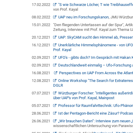
17.02.2022
"S wie Schwarze Löcher, T wie Treibhauseff
von Prof. Kayal
08.02.2022
UAP neu im Forschungskanon
, JMU Würzbu
15.01.2022
"Den fliegenden Untertassen auf der Spur", Art
Zeitung, Interview mit Prof. Kayal zum Thema U
20.12.2021
UAP: SkyCAM sucht den Himmel ab, Presse
16.12.2021
Unerklärliche Himmelsphänomene - von UFOs
Prof. Kayal
02.09.2021
UFO's - gibts doch? Im Gespräch mit Hakan K
02.09.2021
Deutschlandweit einmalig – Ufo-Forschung an
16.08.2021
Perspectives on UAP From Across the Atlant
12.08.2021
Online Workshop "The Search for Extraterrest
DGLR
07.07.2021
Würzburger Forscher: "Intelligentes außeri
über UAP's von Prof. Kayal, Mainpost
05.07.2021
Professor für Raumfahrttechnik: Ufo-Phänom
28.06.2021
Ist der Pentagon-Bericht eine Zäsur? Podcast
26.06.2021
„Wir brauchen Daten“: Interview zum neuen „
wissenschaftlichen Untersuchung von Parawis