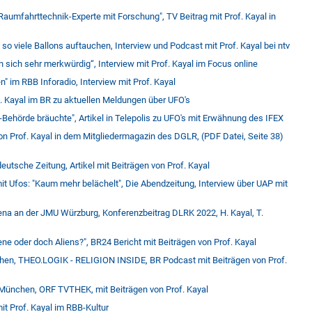
umfahrttechnik-Experte mit Forschung", TV Beitrag mit Prof. Kayal in
 so viele Ballons auftauchen, Interview und Podcast mit Prof. Kayal bei ntv
 sich sehr merkwürdig“, Interview mit Prof. Kayal im Focus online
" im RBB Inforadio, Interview mit Prof. Kayal
of. Kayal im BR zu aktuellen Meldungen über UFO's
ehörde bräuchte", Artikel in Telepolis zu UFO's mit Erwähnung des IFEX
 Prof. Kayal in dem Mitgliedermagazin des DGLR, (PDF Datei, Seite 38)
eutsche Zeitung, Artikel mit Beiträgen von Prof. Kayal
it Ufos: "Kaum mehr belächelt", Die Abendzeitung, Interview über UAP mit
ena an der JMU Würzburg, Konferenzbeitrag DLRK 2022, H. Kayal, T.
e oder doch Aliens?", BR24 Bericht mit Beiträgen von Prof. Kayal
schen, THEO.LOGIK - RELIGION INSIDE, BR Podcast mit Beiträgen von Prof.
 München, ORF TVTHEK, mit Beiträgen von Prof. Kayal
t Prof. Kayal im RBB-Kultur