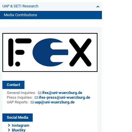
UAP & SETI Research
Media Contributions
Contact
General Inquiries:
ifex@uni-wuerzburg.de
Press Inquiries:
ifex-press@uni-wuerzburg.de
UAP Reports:
uap@uni-wuerzburg.de
Social Media
Instagram
BlueSky