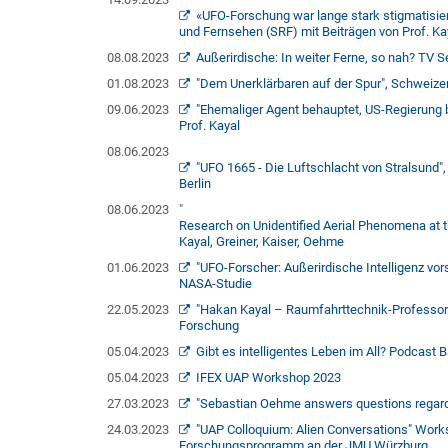
«UFO-Forschung war lange stark stigmatisier
und Fernsehen (SRF) mit Beiträgen von Prof. Ka
08.08.2023
Außerirdische: In weiter Ferne, so nah? TV S
01.08.2023
"Dem Unerklärbaren auf der Spur", Schweizer
09.06.2023
"Ehemaliger Agent behauptet, US-Regierung be
Prof. Kayal
08.06.2023
"UFO 1665 - Die Luftschlacht von Stralsund"
Berlin
08.06.2023
"
Research on Unidentified Aerial Phenomena at t
Kayal, Greiner, Kaiser, Oehme
01.06.2023
"UFO-Forscher: Außerirdische Intelligenz vor
NASA-Studie
22.05.2023
"Hakan Kayal – Raumfahrttechnik-Professor
Forschung
05.04.2023
Gibt es intelligentes Leben im All? Podcast B
05.04.2023
IFEX UAP Workshop 2023
27.03.2023
"Sebastian Oehme answers questions regardi
24.03.2023
"UAP Colloquium: Alien Conversations" Work
Forschungsprogramm an der JMU Würzburg