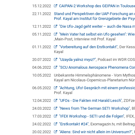
15.12.2022
CAIPAN-2 Workshop des GEIPAN in Toulouse 
22.11.2022
Stand und Perspektiven der UAP-Forschung an d
Prof. Kayal am Institut für Grenzgebiete der P
12.11.2022
"Die Ufo-Jagd geht weiter – auch die Nasa ma
05.11.2022
"Mein Vater hat selbst ein Ufo gesehen": 
,Main-Post, Interview mit Prof. Kayal
01.11.2022
"Vorbereitung auf den Erstkontakt"
, Der Kess
Kayal
20.07.2022
"Uzayda yalnız mıyız?"
, Podcast im WDR COSM
04.06.2022
"SCU Anomalous Aerospace Phenomena Con
10.05.2022
Unbekannte Himmelsphänomene - Vom Mythos zu
Kayal am Nicolaus-Copernicus-Planetarium Nü
06.05.2022
"Achtung, Ufo! Gespräch mit einem profess
Prof. Kayal
12.04.2022
"UFOs - Die Fakten mit Harald Lesch"
, ZDFze
24.03.2022
"News from The German SETI Workshop"
, 
17.03.2022
"IFEX Workshop - SETI und die Folgen"
, IFEX
24.02.2022
"Erstkontakt #24"
, Exomagazin.tv, mit Beitr
20.02.2022
"Aliens: Sind wir nicht allein im Universum?
",