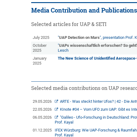
Media Contribution and Publications
Selected articles for UAP & SETI
July 2025
"
UAP Detection on Mars
", presentation Prof.
October
"
UAPs wissenschaftlich erforschen? So geht's
2025
Lesch
January
The New Science of Unidentified Aerospac
2025
Selected media contributions on UAP resear
29.05.2026
ARTE - Was steckt hinter Ufos? | 42 - Die Antw
22.05.2026
KInote #04 – Vom UFO zum UAP: Gibt es Intell
06.05.2026
"Galileo - Ufo-Forschung in Deutschland: Pro
Prof. Kayal
01.12.2025
IFEX Würzburg: Wie UAP-Forschung & Raumfahrti
Prof. Kayal