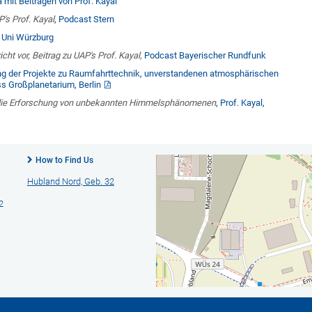
 mit Beiträgen von Prof. Kayal
's Prof. Kayal
, Podcast Stern
l Uni Würzburg
cht vor,
Beitrag zu UAP's Prof. Kayal,
Podcast Bayerischer Rundfunk
g der Projekte zu Raumfahrttechnik, unverstandenen atmosphärischen
ss Großplanetarium, Berlin
nd die Erforschung von unbekannten Himmelsphänomenen
, Prof. Kayal,
How to Find Us
Hubland Nord, Geb. 32
2