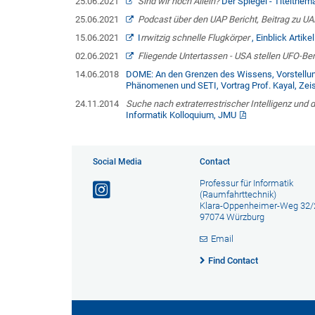
25.06.2021
Sind wir noch Allein?
Der Spiegel - Titelthema
25.06.2021
Podcast über den UAP Bericht, Beitrag zu UAP
15.06.2021
I
rrwitzig schnelle Flugkörper
, Einblick Artike
02.06.2021
Fliegende Untertassen - USA stellen UFO-Beri
14.06.2018
DOME: An den Grenzen des Wissens, Vorstellun
Phänomenen und SETI, Vortrag Prof. Kayal, Zei
24.11.2014
Suche nach extraterrestrischer Intelligenz u
Informatik Kolloquium, JMU
Social Media
Contact
Professur für Informatik
(Raumfahrttechnik)
Klara-Oppenheimer-Weg 32/
97074 Würzburg
Email
Find Contact