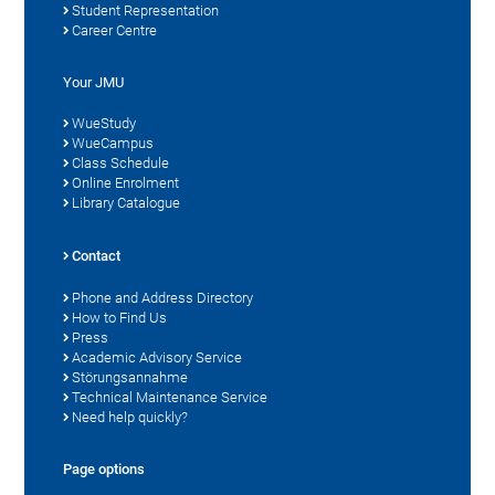
Student Representation
Career Centre
Your JMU
WueStudy
WueCampus
Class Schedule
Online Enrolment
Library Catalogue
Contact
Phone and Address Directory
How to Find Us
Press
Academic Advisory Service
Störungsannahme
Technical Maintenance Service
Need help quickly?
Page options