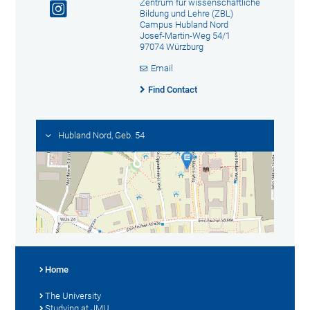
Zentrum für wissenschaftliche
Bildung und Lehre (ZBL)
Campus Hubland Nord
Josef-Martin-Weg 54/1
97074 Würzburg
Email
Find Contact
Hubland Nord, Geb. 54
Home
The University
Studying at JMU