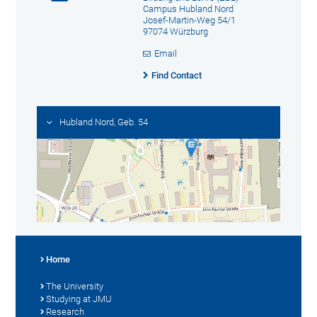
Campus Hubland Nord
Josef-Martin-Weg 54/1
97074 Würzburg
Email
Find Contact
Hubland Nord, Geb. 54
Home
The University
Studying at JMU
Research