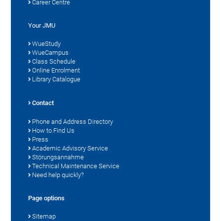
Career Centre
Your JMU
WueStudy
WueCampus
Class Schedule
Online Enrolment
Library Catalogue
Contact
Phone and Address Directory
How to Find Us
Press
Academic Advisory Service
Störungsannahme
Technical Maintenance Service
Need help quickly?
Page options
Sitemap