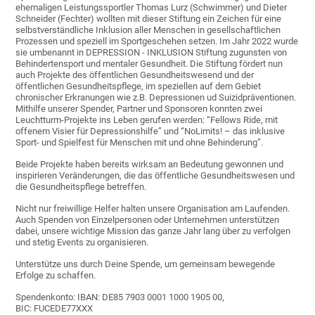
ehemaligen Leistungssportler Thomas Lurz (Schwimmer) und Dieter
Schneider (Fechter) wollten mit dieser Stiftung ein Zeichen für eine
selbstverständliche Inklusion aller Menschen in gesellschaftlichen
Prozessen und speziell im Sportgeschehen setzen. Im Jahr 2022 wurde
sie umbenannt in DEPRESSION - INKLUSION Stiftung zugunsten von
Behindertensport und mentaler Gesundheit. Die Stiftung fördert nun
auch Projekte des öffentlichen Gesundheitswesend und der
öffentlichen Gesundheitspflege, im speziellen auf dem Gebiet
chronischer Erkranungen wie z.B. Depressionen ud Suizidpräventionen.
Mithilfe unserer Spender, Partner und Sponsoren konnten zwei
Leuchtturm-Projekte ins Leben gerufen werden: “Fellows Ride, mit
offenem Visier für Depressionshilfe” und “NoLimits! – das inklusive
Sport- und Spielfest für Menschen mit und ohne Behinderung”.
Beide Projekte haben bereits wirksam an Bedeutung gewonnen und
inspirieren Veränderungen, die das öffentliche Gesundheitswesen und
die Gesundheitspflege betreffen.
Nicht nur freiwillige Helfer halten unsere Organisation am Laufenden.
Auch Spenden von Einzelpersonen oder Unternehmen unterstützen
dabei, unsere wichtige Mission das ganze Jahr lang über zu verfolgen
und stetig Events zu organisieren.
Unterstütze uns durch Deine Spende, um gemeinsam bewegende
Erfolge zu schaffen.
Spendenkonto: IBAN: DE85 7903 0001 1000 1905 00,
BIC: FUCEDE77XXX