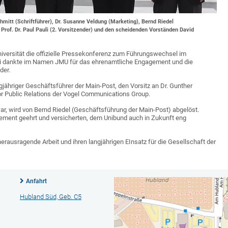
hmitt (Schriftführer), Dr. Susanne Veldung (Marketing), Bernd Riedel
 Prof. Dr. Paul Pauli (2. Vorsitzender) und den scheidenden Vorständen David
iversität die offizielle Pressekonferenz zum Führungswechsel im
auli dankte im Namen JMU für das ehrenamtliche Engagement und die
der.
gjähriger Geschäftsführer der Main-Post, den Vorsitz an Dr. Gunther
or Public Relations der Vogel Communications Group.
ar, wird von Bernd Riedel (Geschäftsführung der Main-Post) abgelöst.
ement geehrt und versicherten, dem Unibund auch in Zukunft eng
herausragende Arbeit und ihren langjährigen EInsatz für die Gesellschaft der
Anfahrt
Hubland Süd, Geb. C5