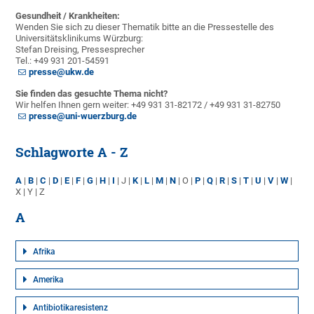
Gesundheit / Krankheiten:
Wenden Sie sich zu dieser Thematik bitte an die Pressestelle des
Universitätsklinikums Würzburg:
Stefan Dreising, Pressesprecher
Tel.: +49 931 201-54591
presse@ukw.de
Sie finden das gesuchte Thema nicht?
Wir helfen Ihnen gern weiter: +49 931 31-82172 / +49 931 31-82750
presse@uni-wuerzburg.de
Schlagworte A - Z
A
|
B
|
C
|
D
|
E
|
F
|
G
|
H
|
I
| J |
K
|
L
|
M
|
N
| O |
P
|
Q
|
R
|
S
|
T
|
U
|
V
|
W
|
X | Y | Z
A
Afrika
Amerika
Antibiotikaresistenz