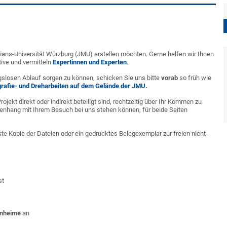
ilians-Universität Würzburg (JMU) erstellen möchten. Gerne helfen wir Ihnen
ive und vermitteln
Expertinnen und Experten
.
ngslosen Ablauf sorgen zu können, schicken Sie uns bitte
vorab
so früh wie
rafie- und Dreharbeiten auf dem Gelände der JMU.
ojekt direkt oder indirekt beteiligt sind, rechtzeitig über Ihr Kommen zu
menhang mit Ihrem Besuch bei uns stehen können, für beide Seiten
te Kopie der Dateien oder ein gedrucktes Belegexemplar zur freien nicht-
st
hnheime
an