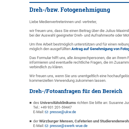
Dreh-/bzw. Fotogenehmigung
Liebe Medienvertreterinnen und -vertreter,
wir freuen uns, dass Sie einen Beitrag über die Julius-Maxim
bei der Auswahl geeigneter Dreh- und Aufnahmeorte oder Mot
Um Ihre Arbeit bestmöglich unterstützen und für einen reibu
möglich den ausgefüllten
Antrag auf Genehmigung von Fotog
Das Formular hilft uns, alle Ansprechpersonen, die an Ihrem Pr
informieren und eventuelle rechtliche Fragen, die im Zusam
verbindlich zu klären.
Wir freuen uns, wenn Sie uns unentgeltlich eine hochaufgelös
kommerziellen Verwendung zukommen lassen.
Dreh-/Fotoanfragen für den Bereich
des
Universitätsklinikums
richten Sie bitte an: Susanne Ju
Tel.: +49 931 201-59447
E-Mail:
presse@ukw.de
der
Würzburger Mensen, Cafeterien und Studierendenwo
E-Mail:
presse@swerk-wue.de