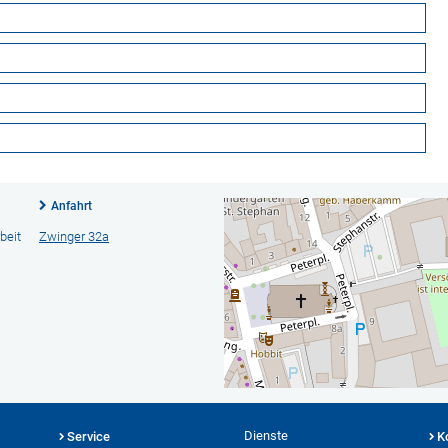
Anfahrt
beit
Zwinger 32a
Dienste
Service
K