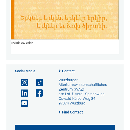
Erkink' ew erkir
Social Media
Contact
Würzburger
Altertumswissenschaftliches
Zentrum (WAZ)
c/o Lst. f. Vergl. Sprachwiss.
Oswald-Külpe-Weg 84
97074 Würzburg
Find Contact