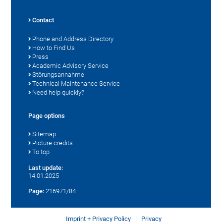
Contact
Phone and Address Directory
How to Find Us
Press
Academic Advisory Service
Störungsannahme
Technical Maintenance Service
Need help quickly?
Page options
Sitemap
Picture credits
To top
Last update:
14.01.2025
Page:
216971/84
Imprint + Privacy Policy
Privacy