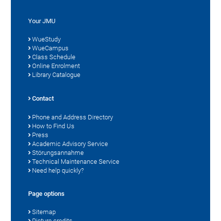
Your JMU
WueStudy
WueCampus
Class Schedule
Online Enrolment
Library Catalogue
Contact
Phone and Address Directory
How to Find Us
Press
Academic Advisory Service
Störungsannahme
Technical Maintenance Service
Need help quickly?
Page options
Sitemap
Picture credits