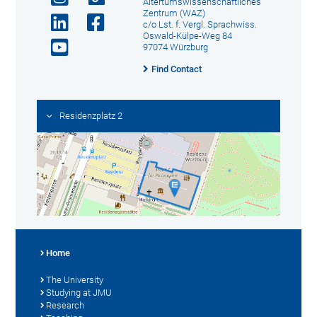
Altertumswissenschaftliches
Zentrum (WAZ)
c/o Lst. f. Vergl. Sprachwiss.
Oswald-Külpe-Weg 84
97074 Würzburg
Find Contact
Residenzplatz 2
Home
The University
Studying at JMU
Research