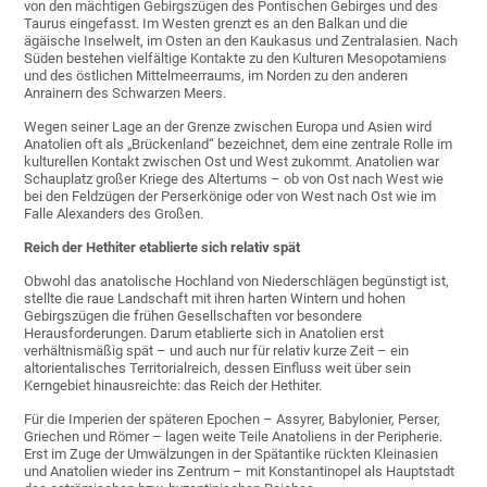
von den mächtigen Gebirgszügen des Pontischen Gebirges und des
Taurus eingefasst. Im Westen grenzt es an den Balkan und die
ägäische Inselwelt, im Osten an den Kaukasus und Zentralasien. Nach
Süden bestehen vielfältige Kontakte zu den Kulturen Mesopotamiens
und des östlichen Mittelmeerraums, im Norden zu den anderen
Anrainern des Schwarzen Meers.
Wegen seiner Lage an der Grenze zwischen Europa und Asien wird
Anatolien oft als „Brückenland“ bezeichnet, dem eine zentrale Rolle im
kulturellen Kontakt zwischen Ost und West zukommt. Anatolien war
Schauplatz großer Kriege des Altertums – ob von Ost nach West wie
bei den Feldzügen der Perserkönige oder von West nach Ost wie im
Falle Alexanders des Großen.
Reich der Hethiter etablierte sich relativ spät
Obwohl das anatolische Hochland von Niederschlägen begünstigt ist,
stellte die raue Landschaft mit ihren harten Wintern und hohen
Gebirgszügen die frühen Gesellschaften vor besondere
Herausforderungen. Darum etablierte sich in Anatolien erst
verhältnismäßig spät – und auch nur für relativ kurze Zeit – ein
altorientalisches Territorialreich, dessen Einfluss weit über sein
Kerngebiet hinausreichte: das Reich der Hethiter.
Für die Imperien der späteren Epochen – Assyrer, Babylonier, Perser,
Griechen und Römer – lagen weite Teile Anatoliens in der Peripherie.
Erst im Zuge der Umwälzungen in der Spätantike rückten Kleinasien
und Anatolien wieder ins Zentrum – mit Konstantinopel als Hauptstadt