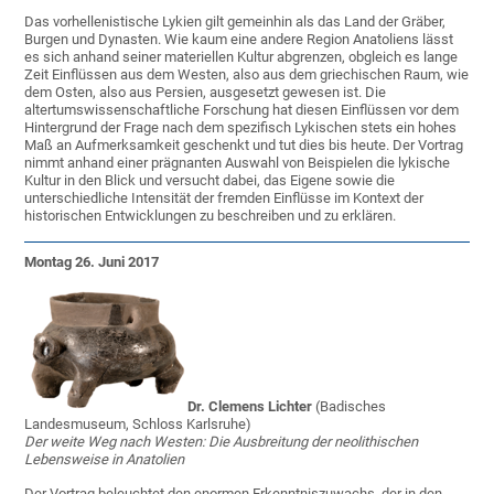
Das vorhellenistische Lykien gilt gemeinhin als das Land der Gräber,
Burgen und Dynasten. Wie kaum eine andere Region Anatoliens lässt
es sich anhand seiner materiellen Kultur abgrenzen, obgleich es lange
Zeit Einflüssen aus dem Westen, also aus dem griechischen Raum, wie
dem Osten, also aus Persien, ausgesetzt gewesen ist. Die
altertumswissenschaftliche Forschung hat diesen Einflüssen vor dem
Hintergrund der Frage nach dem spezifisch Lykischen stets ein hohes
Maß an Aufmerksamkeit geschenkt und tut dies bis heute. Der Vortrag
nimmt anhand einer prägnanten Auswahl von Beispielen die lykische
Kultur in den Blick und versucht dabei, das Eigene sowie die
unterschiedliche Intensität der fremden Einflüsse im Kontext der
historischen Entwicklungen zu beschreiben und zu erklären.
Montag 26. Juni 2017
Dr. Clemens Lichter
(Badisches
Landesmuseum, Schloss Karlsruhe)
Der weite Weg nach Westen: Die Ausbreitung der neolithischen
Lebensweise in Anatolien
Der Vortrag beleuchtet den enormen Erkenntniszuwachs, der in den