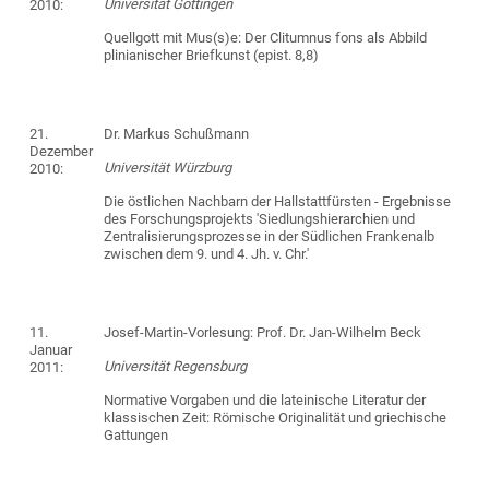
Universität Göttingen
2010:
Quellgott mit Mus(s)e: Der Clitumnus fons als Abbild
plinianischer Briefkunst (epist. 8,8)
21.
Dr. Markus Schußmann
Dezember
Universität Würzburg
2010:
Die östlichen Nachbarn der Hallstattfürsten - Ergebnisse
des Forschungsprojekts 'Siedlungshierarchien und
Zentralisierungsprozesse in der Südlichen Frankenalb
zwischen dem 9. und 4. Jh. v. Chr.'
11.
Josef-Martin-Vorlesung: Prof. Dr. Jan-Wilhelm Beck
Januar
Universität Regensburg
2011:
Normative Vorgaben und die lateinische Literatur der
klassischen Zeit: Römische Originalität und griechische
Gattungen