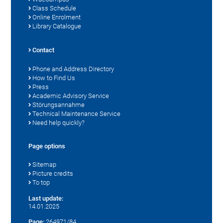
Class Schedule
Online Enrolment
Library Catalogue
Contact
Phone and Address Directory
How to Find Us
Press
Academic Advisory Service
Störungsannahme
Technical Maintenance Service
Need help quickly?
Page options
Sitemap
Picture credits
To top
Last update:
14.01.2025
Page:
264971/84