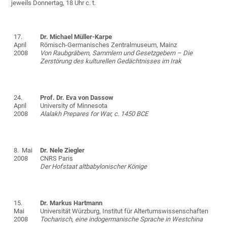
jeweils Donnertag, 18 Uhr c. t.
17.
Dr. Michael Müller-Karpe
April
Römisch-Germanisches Zentralmuseum, Mainz
2008
Von Raubgräbern, Sammlern und Gesetzgebern – Die
Zerstörung des kulturellen Gedächtnisses im Irak
24.
Prof. Dr. Eva von Dassow
April
University of Minnesota
2008
Alalakh Prepares for War, c. 1450 BCE
8. Mai
Dr. Nele Ziegler
2008
CNRS Paris
Der Hofstaat altbabylonischer Könige
15.
Dr. Markus Hartmann
Mai
Universität Würzburg, Institut für Altertumswissenschaften
2008
Tocharisch, eine indogermanische Sprache in Westchina