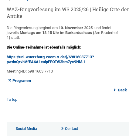
WAZ-Ringvorlesung im WS 2025/26 | Heilige Orte der
Antike
Die Ringvorlesung beginnt am
10. November 2025
und findet
jeweils
Montags um 18.15 Uhr im Burkardushaus (
Am Bruderhof
1
)
statt.
Die Online-Teilnahme ist ebenfalls möglich:
https://uni-wuerzburg.zoom-x.de/j/69816037713?
pwd=QrvhVfEA6A1ealpFFOT6i3bm7yx9NM.1
Meeting-ID: 698 1603 7713
Programm
Back
To top
Social Media
Contact