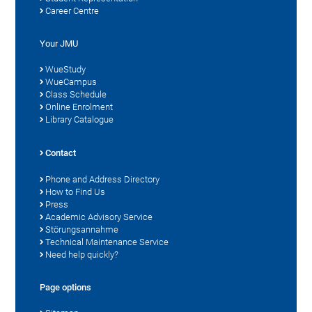
Career Centre
Your JMU
WueStudy
WueCampus
Class Schedule
Online Enrolment
Library Catalogue
Contact
Phone and Address Directory
How to Find Us
Press
Academic Advisory Service
Störungsannahme
Technical Maintenance Service
Need help quickly?
Page options