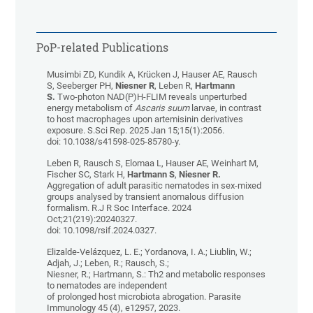
PoP-related Publications
Musimbi ZD, Kundik A, Krücken J, Hauser AE, Rausch
S, Seeberger PH,
Niesner R
, Leben R,
Hartmann
S.
Two-photon NAD(P)H-FLIM reveals unperturbed
energy metabolism of
Ascaris suum
larvae, in contrast
to host macrophages upon artemisinin derivatives
exposure. S.Sci Rep. 2025 Jan 15;15(1):2056.
doi: 10.1038/s41598-025-85780-y.
Leben R, Rausch S, Elomaa L, Hauser AE, Weinhart M,
Fischer SC, Stark H,
Hartmann S
,
Niesner R.
Aggregation of adult parasitic nematodes in sex-mixed
groups analysed by transient anomalous diffusion
formalism. R.J R Soc Interface. 2024
Oct;21(219):20240327.
doi: 10.1098/rsif.2024.0327.
Elizalde-Velázquez, L. E.; Yordanova, I. A.; Liublin, W.;
Adjah, J.; Leben, R.; Rausch, S.;
Niesner, R.; Hartmann, S.: Th2 and metabolic responses
to nematodes are independent
of prolonged host microbiota abrogation. Parasite
Immunology 45 (4), e12957, 2023.