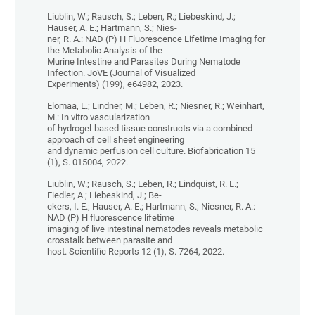
Liublin, W.; Rausch, S.; Leben, R.; Liebeskind, J.;
Hauser, A. E.; Hartmann, S.; Nies-
ner, R. A.: NAD (P) H Fluorescence Lifetime Imaging for
the Metabolic Analysis of the
Murine Intestine and Parasites During Nematode
Infection. JoVE (Journal of Visualized
Experiments) (199), e64982, 2023.
Elomaa, L.; Lindner, M.; Leben, R.; Niesner, R.; Weinhart,
M.: In vitro vascularization
of hydrogel-based tissue constructs via a combined
approach of cell sheet engineering
and dynamic perfusion cell culture. Biofabrication 15
(1), S. 015004, 2022.
Liublin, W.; Rausch, S.; Leben, R.; Lindquist, R. L.;
Fiedler, A.; Liebeskind, J.; Be-
ckers, I. E.; Hauser, A. E.; Hartmann, S.; Niesner, R. A.:
NAD (P) H fluorescence lifetime
imaging of live intestinal nematodes reveals metabolic
crosstalk between parasite and
host. Scientific Reports 12 (1), S. 7264, 2022.