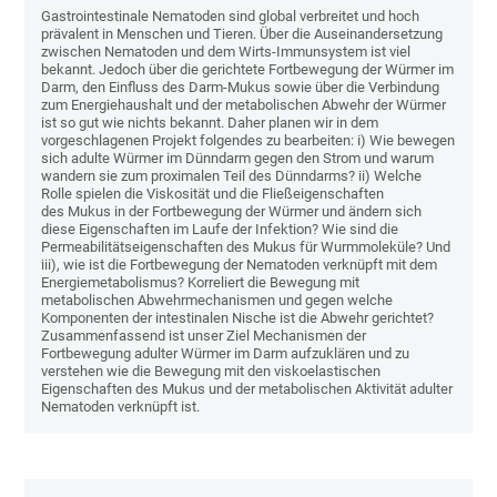
Gastrointestinale Nematoden sind global verbreitet und hoch
prävalent in Menschen und Tieren. Über die Auseinandersetzung
zwischen Nematoden und dem Wirts-Immunsystem ist viel
bekannt. Jedoch über die gerichtete Fortbewegung der Würmer im
Darm, den Einfluss des Darm-Mukus sowie über die Verbindung
zum Energiehaushalt und der metabolischen Abwehr der Würmer
ist so gut wie nichts bekannt. Daher planen wir in dem
vorgeschlagenen Projekt folgendes zu bearbeiten: i) Wie bewegen
sich adulte Würmer im Dünndarm gegen den Strom und warum
wandern sie zum proximalen Teil des Dünndarms? ii) Welche
Rolle spielen die Viskosität und die Fließeigenschaften
des Mukus in der Fortbewegung der Würmer und ändern sich
diese Eigenschaften im Laufe der Infektion? Wie sind die
Permeabilitätseigenschaften des Mukus für Wurmmoleküle? Und
iii), wie ist die Fortbewegung der Nematoden verknüpft mit dem
Energiemetabolismus? Korreliert die Bewegung mit
metabolischen Abwehrmechanismen und gegen welche
Komponenten der intestinalen Nische ist die Abwehr gerichtet?
Zusammenfassend ist unser Ziel Mechanismen der
Fortbewegung adulter Würmer im Darm aufzuklären und zu
verstehen wie die Bewegung mit den viskoelastischen
Eigenschaften des Mukus und der metabolischen Aktivität adulter
Nematoden verknüpft ist.