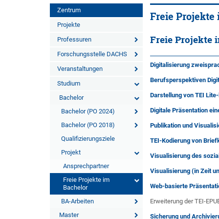
Zentrum
Freie Projekte
Projekte
Freie Projekte
Professuren
Forschungsstelle DACHS
Digitalisierung zweispr
Veranstaltungen
Berufsperspektiven Digi
Studium
Darstellung von TEI Lit
Bachelor
Digitale Präsentation ei
Bachelor (PO 2024)
Bachelor (PO 2018)
Publikation und Visuali
Qualifizierungsziele
TEI-Kodierung von Brief
Projekt
Visualisierung des sozi
Ansprechpartner
Visualisierung (in Zeit 
Freie Projekte im
Web-basierte Präsentati
Bachelor
BA-Arbeiten
Erweiterung der TEI-EPUB
Master
Sicherung und Archivier