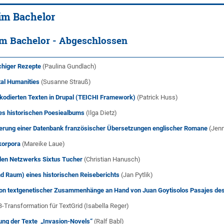
 im Bachelor
 im Bachelor - Abgeschlossen
achiger Rezepte
(Paulina Gundlach)
tal Humanities
(Susanne Strauß)
e-kodierten Texten in Drupal (TEICHI Framework)
(Patrick Huss)
nes historischen Poesiealbums
(Ilga Dietz)
sierung einer Datenbank französischer Übersetzungen englischer Romane
(Jenn
korpora
(Mareike Laue)
alen Netzwerks Sixtus Tucher
(Christian Hanusch)
und Raum) eines historischen Reiseberichts
(Jan Pytlik)
on textgenetischer Zusammenhänge an Hand von Juan Goytisolos Pasajes desp
-Transformation für TextGrid (Isabella Reger)
ung der Texte „Invasion-Novels“
(Ralf Babl)