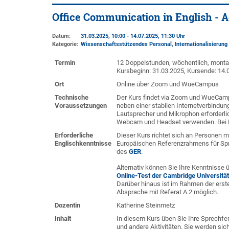
Office Communication in English - 
Datum:
31.03.2025, 10:00 - 14.07.2025, 11:30 Uhr
Kategorie:
Wissenschaftsstützendes Personal, Internationalisierung
Termin
12 Doppelstunden, wöchentlich, montag
Kursbeginn: 31.03.2025, Kursende: 14.
Ort
Online über Zoom und WueCampus
Technische
Der Kurs findet via Zoom und WueCamp
Voraussetzungen
neben einer stabilen Internetverbindu
Lautsprecher und Mikrophon erforderlic
Webcam und Headset verwenden. Bei F
Erforderliche
Dieser Kurs richtet sich an Personen
Englischkenntnisse
Europäischen Referenzrahmens für Sp
des
GER
.
Alternativ können Sie Ihre Kenntnisse 
Online-Test der Cambridge Universität
Darüber hinaus ist im Rahmen der erst
Absprache mit Referat A.2 möglich.
Dozentin
Katherine Steinmetz
Inhalt
In diesem Kurs üben Sie Ihre Sprechfer
und andere Aktivitäten. Sie werden si