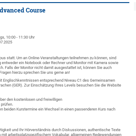
Advanced Course
s, 10:00 - 11:30 Uhr
07.2025
us statt. Um an Online-Veranstaltungen teilnehmen zu können, sind
ng entweder ein Notebook oder Rechner und Monitor mit Kamera sowie
h. Falls der Monitor nicht damit ausgestattet ist, können Sie auch
ragen hierzu sprechen Sie uns gerne an!
 mit Englischkenntnissen entsprechend Niveau C1 des Gemeinsamen
rachen (GER).
Zur Einschätzung Ihres Levels besuchen Sie die Website
über den kostenlosen und freiwilligen
prüfen.
en beiden Kurstermine ein Wechsel in einen passenderen Kurs nach
tigkeit und Ihr Hörverständnis durch Diskussionen, authentische Texte
ch mit arbeitsplatzspezifischem Vokabular, allgemeinen Redewendungen