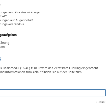
n
rungen und ihre Auswirkungen
Chef?
ehungen auf Augenhöhe?
rungsverständnis
ngsaufgaben
Führung
zen
g
s Basismodul (16 AE) zum Erwerb des Zertifikats Führung eingebracht
und Informationen zum Ablauf finden Sie auf der Seite zum
Zurück