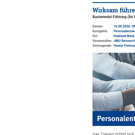
Wirksam führe
Basismodul Führung (für 
Datum:
16.09.2020, 09
Kategorie:
Personalentwi
Ort:
Hubland Nord,
Veranstalter:
JMU Researc
Vortragende:
Hanne Petera
Das Training richtet si