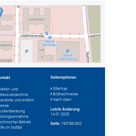
Seitenoptionen
ontakt
Sitemap
elefon- und
Bildnachweise
dressverzeichnis
Nach oben
tandorte und Anfahrt
resse
Letzte Änderung:
tudienberatung
14.01.2025
törungsannahme
echnischer Betrieb
Seite:
193786/822
lfe im Notfall