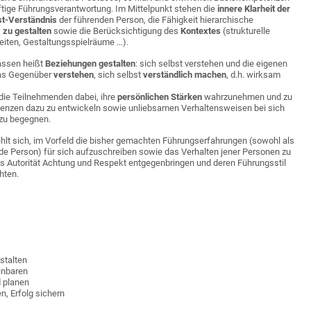
ftige Führungsverantwortung. Im Mittelpunkt stehen die
innere Klarheit der
st-Verständnis
der führenden Person, die Fähigkeit hierarchische
 zu gestalten
sowie die Berücksichtigung des
Kontextes
(strukturelle
ten, Gestaltungsspielräume ...).
lassen heißt
Beziehungen gestalten
: sich selbst verstehen und die eigenen
das Gegenüber
verstehen
, sich selbst
verständlich machen
, d.h. wirksam
 die Teilnehmenden dabei, ihre
persönlichen Stärken
wahrzunehmen und zu
enzen dazu zu entwickeln sowie unliebsamen Verhaltensweisen bei sich
 zu begegnen.
hlt sich, im Vorfeld die bisher gemachten Führungserfahrungen (sowohl als
de Person) für sich aufzuschreiben sowie das Verhalten jener Personen zu
ls Autorität Achtung und Respekt entgegenbringen und deren Führungsstil
chten.
stalten
inbaren
 planen
, Erfolg sichern