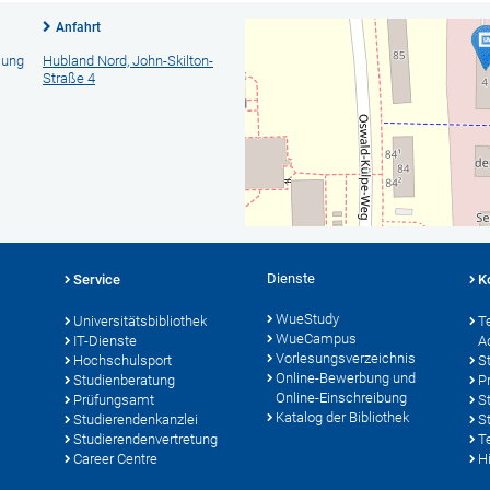
Anfahrt
lung
Hubland Nord, John-Skilton-
Straße 4
Dienste
Service
K
WueStudy
Universitätsbibliothek
T
WueCampus
IT-Dienste
A
Vorlesungsverzeichnis
Hochschulsport
S
Online-Bewerbung und
Studienberatung
P
Online-Einschreibung
Prüfungsamt
S
Katalog der Bibliothek
Studierendenkanzlei
S
Studierendenvertretung
T
Career Centre
Hi