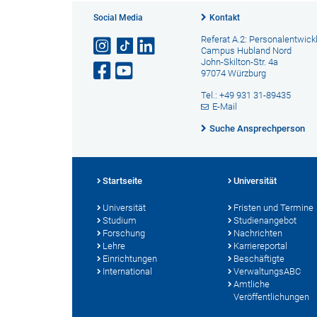
Social Media
Kontakt
Referat A.2: Personalentwick
Campus Hubland Nord
John-Skilton-Str. 4a
97074 Würzburg
Tel.: +49 931 31-89435
E-Mail
Suche Ansprechperson
Startseite
Universität
Universität
Fristen und Termine
Studium
Studienangebot
Forschung
Nachrichten
Lehre
Karriereportal
Einrichtungen
Beschäftigte
International
VerwaltungsABC
Amtliche
Veröffentlichungen