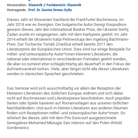
6
Veranstalter:
Slawistik // Fachbereich: Slawistik
Vortragende:
Prof. Dr. Gesine Drews-Sylla
Dieses Jahr ist Slowenien Gastland der Frankfurter Buchmesse, im
Jahr 2018 war es Georgien. Der bulgarische Autor Georgi Gospodinov
gewann dieses Jahr den International Booker Prize, der Ukrainer Serhij
Žadan wurde im vergangenen Jahr mit dem Karlspreis geehrt. Im Jahr
2014 erhielt die Ukrainerin Katja Petrowskaja den Ingeborg Bachmann-
Preis. Der Tscheche Tomáš Zmeškal erhielt bereits 2011 den
Literaturpreis der Europäischen Union. Dies sind nur einige Beispiele für
mittel- und osteuropäische Autor*innen kleinerer Literaturen, die
national oder international in verschiedenen Formaten geehrt werden,
die aber so zumeist eher schlaglichtartig als dauerhaft in den Fokus der
Aufmerksamkeit rücken. Viele, aber längst nicht alle dieser Literaturen
werden in slavischen Sprachen geschrieben.
Das Seminar wird sich ausschnittartig vor allem der Rezeption der
kleineren Literaturen des östlichen Europas widmen und sich dabei
nicht auf Buchmessen und Literaturpreise beschränken. Auch populäre
Serien oder Spiele basieren auf Romanvorlagen aus unseren östlichen
Nachbarländern. Und auch in kleinen Literaturen aus anderen Räumen
finden sich Rezeptionen mittel- und osteuropäischer Autor*innen. So
referiert der dieses Jahr mit dem Prix Goncourt ausgezeichnete
Senegalese Mohamed Mbougar Sarr intensiv auf den Polen Witold
Gombrowicz.