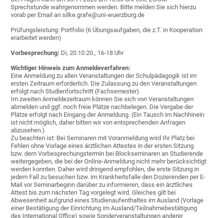
Sprechstunde wahrgenommen werden. Bitte melden Sie sich hierzu
vorab per Email an silke.grafe@uni-wuerzburg.de
Prüfungsleistung: Portfolio (6 Übungsaufgaben, die z.T. in Kooperation
erarbeitet werden)
Vorbesprechung:
Di, 20.10.20., 16-18 Uhr
Wichtiger Hinweis zum Anmeldeverfahren:
Eine Anmeldung zu allen Veranstaltungen der Schulpädagogik ist im
ersten Zeitraum erforderlich. Die Zulassung zu den Veranstaltungen
erfolgt nach Studienfortschritt (Fachsemester).
Im zweiten Anmeldezeitraum können Sie sich von Veranstaltungen
abmelden und ggf. noch freie Plätze nachbelegen. Die Vergabe der
Plätze erfolgt nach Eingang der Anmeldung. (Ein Tausch im Nachhinein
ist nicht möglich, daher bitten wir von entsprechenden Anfragen
abzusehen.)
Zu beachten ist: Bei Seminaren mit Voranmeldung wird Ihr Platz bei
Fehlen ohne Vorlage eines ärztlichen Attestes in der ersten Sitzung
bzw. dem Vorbesprechungstermin bei Blockseminaren an Studierende
weitergegeben, die bei der Online-Anmeldung nicht mehr berücksichtigt
werden konnten. Daher wird dringend empfohlen, die erste Sitzung in
jedem Fall zu besuchen bzw. im Krankheitsfalle den Dozierenden per E-
Mail vor Seminarbeginn darüber zu informieren, dass ein ärztliches
Attest bis zum nächsten Tag vorgelegt wird. Gleiches gilt bei
Abwesenheit aufgrund eines Studienaufenthaltes im Ausland (Vorlage
einer Bestätigung der Einrichtung im Ausland/Teilnahmebestätigung
des International Office) sowie Sonderveranstaltungen anderer