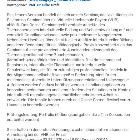
Veranstalter:
Schulpädagogik // Fachbereich: Lehramt
Vortragende:
Prof. Dr. Silke Grafe
Bei diesem Seminar handelt es sich um ein Seminar, das vollständig als
E-Learning-Seminar über die Virtuelle Hochschule Bayern (VHB)
abläuft. Das Online-Seminar greift zentrale Aspekte des
Themenbereiches interkulturelle Bildung und Schulentwicklung auf und
vermittelt Grundlagenwissen sowie praxisrelevante Kompetenzen.
Neben dem Überblick über die aktuellen Ansätze interkultureller Bildung
und deren Bedeutung für die pädagogische Praxis konzentriert sich das
Seminar auf eine praxisorientierte Auseinandersetzung mit den
Themen gesellschaftliche Zuschreibungen,
(Mehrfach-)zugehörigkeiten und Identitäten, Diskriminierung und
Rassismus, interkulturelle Elternarbeit und interkulturelle
Schulentwicklung, die für Ihr zukünftiges professionelles Handeln in
der Migrationsgesellschaft von großer Bedeutung sind. Durch
multimedial aufbereitete Unterstützungsmaterialien und fallbezogene
Aufgaben werden Sie dazu befähigt werden, Handlungsoptionen zu
besonders bedeutsamen und herausfordernden Situationen im Kontext
interkulturell-migrationsgesellschaftlicher schulischer Arbeit zu
entwickeln. Die Inhalte können durch das Online-Format flexibel von zu
Hause aus bearbeitet werden.
Prüfungsleistung: Portfolio (6 Übungsaufgaben, die z.T. in Kooperation
erarbeitet werden)
Sie erhalten in der ersten Vorlesungswoche nähere Informationen zur
Anmeldung bei der VHB per Email.
Bei Fragen kann am 03.11.2020 um 18.00 Uhr eine ZOOM-