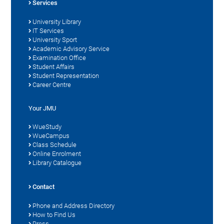
Services
University Library
IT Services
University Sport
Academic Advisory Service
Examination Office
Student Affairs
Student Representation
Career Centre
Your JMU
WueStudy
WueCampus
Class Schedule
Online Enrolment
Library Catalogue
Contact
Phone and Address Directory
How to Find Us
Press