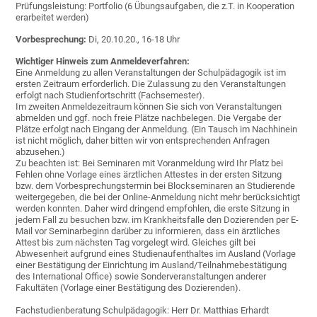
Prüfungsleistung: Portfolio (6 Übungsaufgaben, die z.T. in Kooperation
erarbeitet werden)
Vorbesprechung:
Di, 20.10.20., 16-18 Uhr
Wichtiger Hinweis zum Anmeldeverfahren:
Eine Anmeldung zu allen Veranstaltungen der Schulpädagogik ist im
ersten Zeitraum erforderlich. Die Zulassung zu den Veranstaltungen
erfolgt nach Studienfortschritt (Fachsemester).
Im zweiten Anmeldezeitraum können Sie sich von Veranstaltungen
abmelden und ggf. noch freie Plätze nachbelegen. Die Vergabe der
Plätze erfolgt nach Eingang der Anmeldung. (Ein Tausch im Nachhinein
ist nicht möglich, daher bitten wir von entsprechenden Anfragen
abzusehen.)
Zu beachten ist: Bei Seminaren mit Voranmeldung wird Ihr Platz bei
Fehlen ohne Vorlage eines ärztlichen Attestes in der ersten Sitzung
bzw. dem Vorbesprechungstermin bei Blockseminaren an Studierende
weitergegeben, die bei der Online-Anmeldung nicht mehr berücksichtigt
werden konnten. Daher wird dringend empfohlen, die erste Sitzung in
jedem Fall zu besuchen bzw. im Krankheitsfalle den Dozierenden per E-
Mail vor Seminarbeginn darüber zu informieren, dass ein ärztliches
Attest bis zum nächsten Tag vorgelegt wird. Gleiches gilt bei
Abwesenheit aufgrund eines Studienaufenthaltes im Ausland (Vorlage
einer Bestätigung der Einrichtung im Ausland/Teilnahmebestätigung
des International Office) sowie Sonderveranstaltungen anderer
Fakultäten (Vorlage einer Bestätigung des Dozierenden).
Fachstudienberatung Schulpädagogik: Herr Dr. Matthias Erhardt