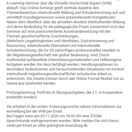
E-Learning-Seminar über die Virtuelle Hochschule Bayern (VHB)
abläuft. Das Online-Seminar greift zentrale Aspekte des
Themenbereiches interkulturelle Bildung und Schulentwicklung auf und
vermittelt Grundlagenwissen sowie praxisrelevante Kompetenzen.
Neben dem Überblick über die aktuellen Ansätze interkultureller Bildung
und deren Bedeutung für die pädagogische Praxis konzentriert sich das
Seminar auf eine praxisorientierte Auseinandersetzung mit den
Themen gesellschaftliche Zuschreibungen,
(Mehrfach-)zugehörigkeiten und Identitäten, Diskriminierung und
Rassismus, interkulturelle Elternarbeit und interkulturelle
Schulentwicklung, die für Ihr zukünftiges professionelles Handeln in
der Migrationsgesellschaft von großer Bedeutung sind. Durch
multimedial aufbereitete Unterstützungsmaterialien und fallbezogene
Aufgaben werden Sie dazu befähigt werden, Handlungsoptionen zu
besonders bedeutsamen und herausfordernden Situationen im Kontext
interkulturell-migrationsgesellschaftlicher schulischer Arbeit zu
entwickeln. Die Inhalte können durch das Online-Format flexibel von zu
Hause aus bearbeitet werden.
Prüfungsleistung: Portfolio (6 Übungsaufgaben, die z.T. in Kooperation
erarbeitet werden)
Sie erhalten in der ersten Vorlesungswoche nähere Informationen zur
Anmeldung bei der VHB per Email.
Bei Fragen kann am 03.11.2020 um 18.00 Uhr eine ZOOM-
Sprechstunde wahrgenommen werden. Bitte melden Sie sich hierzu
vorab per Email an silke.grafe@uni-wuerzburg.de