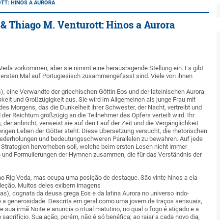
OTT: HINOS A AURORA
& Thiago M. Venturott: Hinos a Aurora
g Veda vorkommen, aber sie nimmt eine herausragende Stellung ein. Es gibt
ersten Mal auf Portugiesisch zusammengefasst sind. Viele von ihnen
s), eine Verwandte der griechischen Göttin Eos und der lateinischen Aurora
keit und Großzügigkeit aus. Sie wird im Allgemeinen als junge Frau mit
des Morgens, das die Dunkelheit ihrer Schwester, der Nacht, vertreibt und
der Reichtum großzügig an die Teilnehmer des Opfers verteilt wird. Ihr
 der anbricht, verweist sie auf den Lauf der Zeit und die Vergänglichkeit
en Leben der Götter steht. Diese Übersetzung versucht, die rhetorischen
Wiederholungen und bedeutungsschweren Parallelen zu bewahren. Auf jede
 Strategien hervorheben soll, welche beim ersten Lesen nicht immer
en und Formulierungen der Hymnen zusammen, die für das Verständnis der
o Rig Veda, mas ocupa uma posição de destaque. São vinte hinos a ela
oleção. Muitos deles exibem imagens
̣as), cognata da deusa grega Eos e da latina Aurora no universo indo-
 e a generosidade. Descrita em geral como uma jovem de traços sensuais,
e sua irmã Noite e anuncia o ritual matutino, no qual o fogo é atiçado e a
sacrifício. Sua ação, porém, não é só benéfica; ao raiar a cada novo dia,