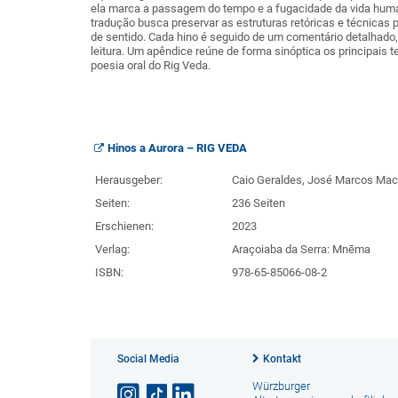
ela marca a passagem do tempo e a fugacidade da vida human
tradução busca preservar as estruturas retóricas e técnicas
de sentido. Cada hino é seguido de um comentário detalhado,
leitura. Um apêndice reúne de forma sinóptica os principais 
poesia oral do Rig Veda.
Hinos a Aurora – RIG VEDA
Herausgeber:
Caio Geraldes, José Marcos Ma
Seiten:
236 Seiten
Erschienen:
2023
Verlag:
Araçoiaba da Serra: Mnēma
ISBN:
978-65-85066-08-2
Social Media
Kontakt
Würzburger