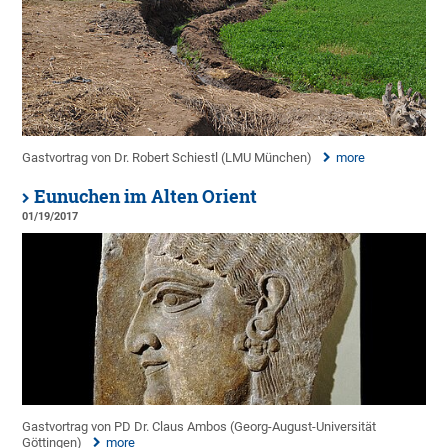
Gastvortrag von Dr. Robert Schiestl (LMU München)
more
Eunuchen im Alten Orient
01/19/2017
Gastvortrag von PD Dr. Claus Ambos (Georg-August-Universität
Göttingen)
more