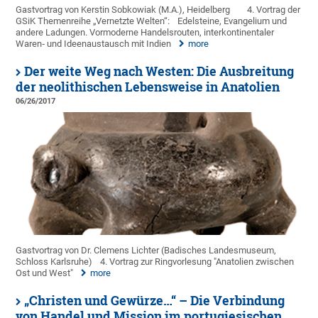
Gastvortrag von Kerstin Sobkowiak (M.A.), Heidelberg
4. Vortrag der
GSiK Themenreihe „Vernetzte Welten“:
Edelsteine, Evangelium und
andere Ladungen. Vormoderne Handelsrouten, interkontinentaler
Waren‐ und Ideenaustausch mit Indien
more
Der weite Weg nach Westen: Die Ausbreitung
der neolithischen Lebensweise in Anatolien
06/26/2017
Gastvortrag von Dr. Clemens Lichter (Badisches Landesmuseum,
Schloss Karlsruhe)
4. Vortrag zur Ringvorlesung "Anatolien zwischen
Ost und West"
more
„Christen und Gewürze…“ – Die Verbindung
von Handel und Mission im portugiesischen