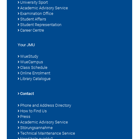
University Sport
Academic Advisory Service
Examination Office
Student Affairs
Student Representation
Career Centre
Your JMU
WueStudy
WueCampus
Class Schedule
Online Enrolment
Library Catalogue
Contact
Phone and Address Directory
How to Find Us
Press
Academic Advisory Service
Störungsannahme
Technical Maintenance Service
Need help quickly?