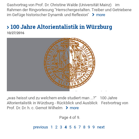
Gastvortrag von Prof. Dr. Christine Walde (Universität Mainz)
im
Rahmen der Ringvorlesung "Herrschergestalten. Treiber und Getriebene
im Gefüge historischer Dynamik und Reflexion"
more
100 Jahre Altorientalistik in Würzburg
10/27/2016
„was heisst und zu welchem ende studiert man ...?“
100 Jahre
Altorientalistik in Würzburg - Rückblick und Ausblick
Festvortrag von
Prof. Dr. Dr. h. c. Gernot Wilhelm
more
Page 4 of 9.
previous
1
2
3
4
5
6
7
8
9
9
next