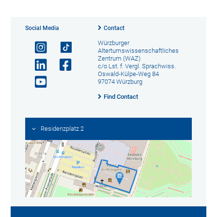
Social Media
Contact
Würzburger
Altertumswissenschaftliches
Zentrum (WAZ)
c/o Lst. f. Vergl. Sprachwiss.
Oswald-Külpe-Weg 84
97074 Würzburg
Find Contact
Residenzplatz 2