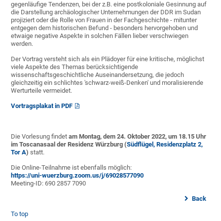
gegenläufige Tendenzen, bei der z.B. eine postkoloniale Gesinnung auf
die Darstellung archäologischer Unternehmungen der DDR im Sudan
projiziert oder die Rolle von Frauen in der Fachgeschichte - mitunter
entgegen dem historischen Befund - besonders hervorgehoben und
etwaige negative Aspekte in solchen Fällen lieber verschwiegen
werden.
Der Vortrag versteht sich als ein Plädoyer für eine kritische, möglichst
viele Aspekte des Themas berücksichtigende
wissenschaftsgeschichtliche Auseinandersetzung, die jedoch
gleichzeitig ein schlichtes 'schwarz-weiß-Denken' und moralisierende
Werturteile vermeidet.
Vortragsplakat in PDF
Die Vorlesung findet
am Montag, dem 24. Oktober 2022, um 18.15 Uhr
im Toscanasaal der Residenz Würzburg (
Südflügel, Residenzplatz 2,
Tor A
)
statt.
Die Online-Teilnahme ist ebenfalls möglich:
https://uni-wuerzburg.zoom.us/j/69028577090
Meeting-ID: 690 2857 7090
Back
To top