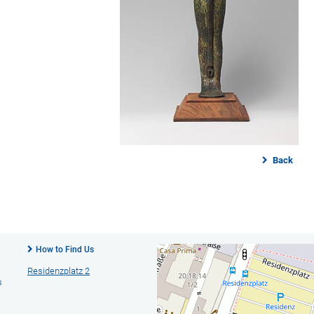
Back
How to Find Us
Residenzplatz 2
s