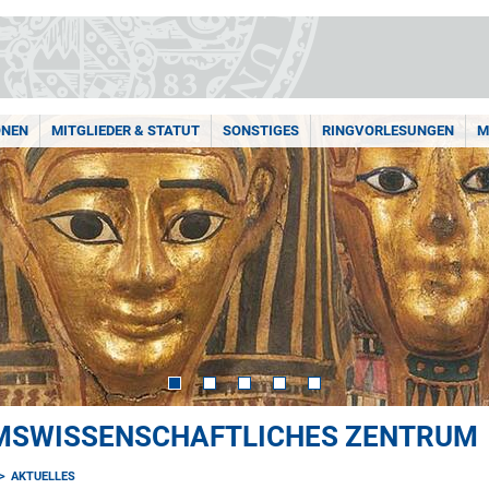
ONEN
MITGLIEDER & STATUT
SONSTIGES
RINGVORLESUNGEN
M
MSWISSENSCHAFTLICHES ZENTRUM
AKTUELLES