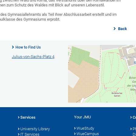
g zwischen Wald und Klima, das Verständnis über den Klimawandel im
nen zum Schutz des Waldes mit Blick auf unseren Lebensstil.
des Gymnasiallehramts als Teil ihrer Abschlussarbeit erstellt und im
hulklasse des Gymnasiums erprobt.
Back
How to Find Us
Julius-von-Sachs-Platz 4
Your JMU
Services
C
WueStudy
University Library
P
WueCampus
s
IT Services
D