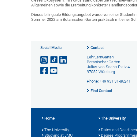
dieses Ökosystem. Im Fokus stand dabei die Wechselwirkun
Allgemeinen sowie die Erarbeitung konkreter Handlungsoptio
Dieses bilinguale Bildungsangebot wurde von einer Studentin 
Sommer 2022 am Botanischen Garten praktisch mit einer Sc
Social Media
Contact
LehrLernGarten
Botanischer Garten
Julius-von-Sachs-Platz 4
97082 Würzburg
Phone: +49 931 31-86241
Find Contact
Home
The University
The University
Dates and Deadlines
Studying at JMU
Degree Programme