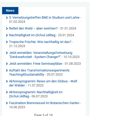
News
5. Vernetzungstreffen BNE in Studium und Lehre
-
01.02.2024
Rettet den Wald – aber welchen?
- 31.01.2024
Nachhaltigkeit im (Schul-)Alltag
- 25.01.2024
Tropische Früchte: Wie nachhaltig ist das?
-
21.12.2023
Jetzt anmelden: Veranstaltungsfortsetzung
"Denkwerkstatt - System Change!?"
- 10.10.2023
Jetzt anmelden: Freie Seminarplätze
- 01.08.2023
Auftakt des Transformationsexperiments
Teaching4Sustainability
- 20.07.2023
Aktionsprogramm: Reise um den Globus - Welt
der Wälder
- 11.07.2023
Aktionsprogramm: Nachhaltigkeit im
(Schul-)Alltag
- 06.07.2023
Faszination Brennnessel im Botanischen Garten
-
16.06.2023
Page 5 of 18.