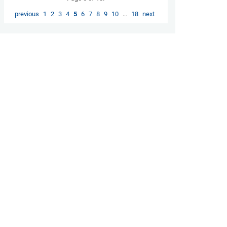
previous
1
2
3
4
5
6
7
8
9
10
…
18
next