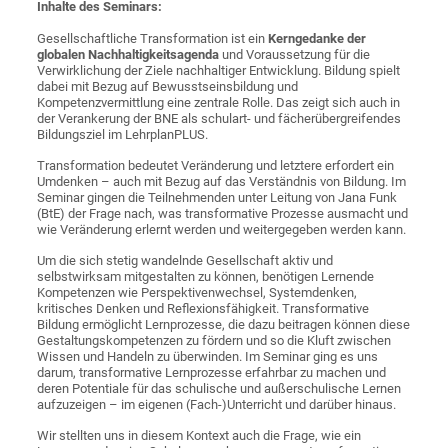
Inhalte des Seminars:
Gesellschaftliche Transformation ist ein
Kerngedanke der
globalen Nachhaltigkeitsagenda
und Voraussetzung für die
Verwirklichung der Ziele nachhaltiger Entwicklung. Bildung spielt
dabei mit Bezug auf Bewusstseinsbildung und
Kompetenzvermittlung eine zentrale Rolle. Das zeigt sich auch in
der Verankerung der BNE als schulart- und fächerübergreifendes
Bildungsziel im LehrplanPLUS.
Transformation bedeutet Veränderung und letztere erfordert ein
Umdenken – auch mit Bezug auf das Verständnis von Bildung. Im
Seminar gingen die Teilnehmenden unter Leitung von Jana Funk
(BtE) der Frage nach, was transformative Prozesse ausmacht und
wie Veränderung erlernt werden und weitergegeben werden kann.
Um die sich stetig wandelnde Gesellschaft aktiv und
selbstwirksam mitgestalten zu können, benötigen Lernende
Kompetenzen wie Perspektivenwechsel, Systemdenken,
kritisches Denken und Reflexionsfähigkeit. Transformative
Bildung ermöglicht Lernprozesse, die dazu beitragen können diese
Gestaltungskompetenzen zu fördern und so die Kluft zwischen
Wissen und Handeln zu überwinden. Im Seminar ging es uns
darum, transformative Lernprozesse erfahrbar zu machen und
deren Potentiale für das schulische und außerschulische Lernen
aufzuzeigen – im eigenen (Fach-)Unterricht und darüber hinaus.
Wir stellten uns in diesem Kontext auch die Frage, wie ein