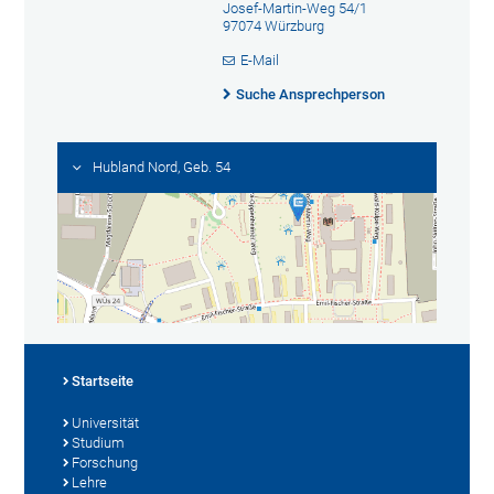
Josef-Martin-Weg 54/1
97074 Würzburg
E-Mail
Suche Ansprechperson
Hubland Nord, Geb. 54
Startseite
Universität
Studium
Forschung
Lehre