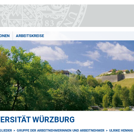
IONEN
ARBEITSKREISE
VERSITÄT WÜRZBURG
GLIEDER
GRUPPE DER ARBEITNEHMERINNEN UND ARBEITNEHMER
ULRIKE HENNIG