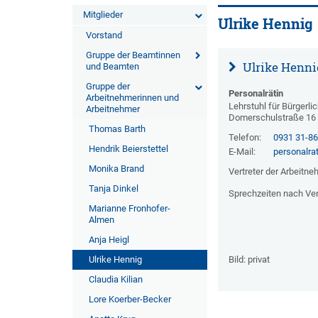
Mitglieder
Ulrike Hennig
Vorstand
Gruppe der Beamtinnen
Ulrike Henni
und Beamten
Gruppe der
Personalrätin
Arbeitnehmerinnen und
Lehrstuhl für Bürgerl
Arbeitnehmer
Domerschulstraße 16
Thomas Barth
Telefon:
0931 31-8
Hendrik Beierstettel
E-Mail:
personalra
Monika Brand
Vertreter der Arbeitn
Tanja Dinkel
Sprechzeiten nach Ve
Marianne Fronhofer-
Almen
Anja Heigl
Ulrike Hennig
Bild: privat
Claudia Kilian
Lore Koerber-Becker