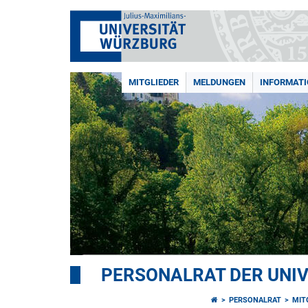
MITGLIEDER
MELDUNGEN
INFORMAT
PERSONALRAT DER UNI
PERSONALRAT
MIT