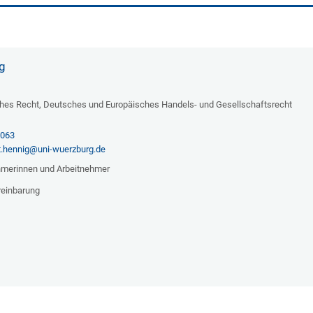
g
iches Recht, Deutsches und Europäisches Handels- und Gesellschaftsrecht
6063
t.hennig@uni-wuerzburg.de
ehmerinnen und Arbeitnehmer
reinbarung