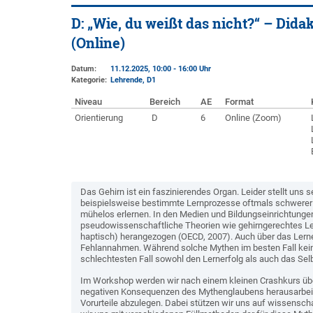
D: „Wie, du weißt das nicht?“ – Did
(Online)
Datum:
11.12.2025, 10:00 - 16:00 Uhr
Kategorie:
Lehrende, D1
Niveau
Bereich
AE
Format
Orientierung
D
6
Online (Zoom)
Das Gehirn ist ein faszinierendes Organ. Leider stellt uns 
beispielsweise bestimmte Lernprozesse oftmals schwerer a
mühelos erlernen. In den Medien und Bildungseinrichtunge
pseudowissenschaftliche Theorien wie gehirngerechtes Lern
haptisch) herangezogen (OECD, 2007). Auch über das Lerne
Fehlannahmen. Während solche Mythen im besten Fall keinen
schlechtesten Fall sowohl den Lernerfolg als auch das Selb
Im Workshop werden wir nach einem kleinen Crashkurs über
negativen Konsequenzen des Mythenglaubens herausarbeit
Vorurteile abzulegen. Dabei stützen wir uns auf wissens