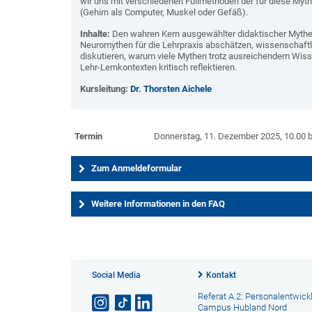
wir uns mit verschiedenen Füllmethoden der für diese My
(Gehirn als Computer, Muskel oder Gefäß).
Inhalte:
Den wahren Kern ausgewählter didaktischer Mythen
Neuromythen für die Lehrpraxis abschätzen, wissenschaft
diskutieren, warum viele Mythen trotz ausreichendem Wiss
Lehr-Lernkontexten kritisch reflektieren.
Kursleitung:
Dr. Thorsten Aichele
Termin
Donnerstag, 11. Dezember 2025, 10.00 b
Zum Anmeldeformular
Weitere Informationen in den FAQ
Social Media
Kontakt
Referat A.2: Personalentwick
Campus Hubland Nord