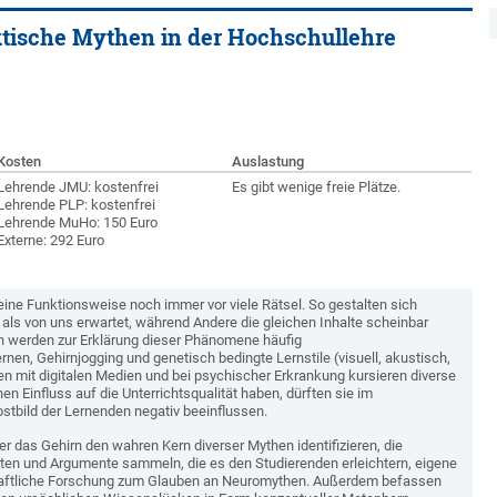
aktische Mythen in der Hochschullehre
Kosten
Auslastung
Lehrende JMU: kostenfrei
Es gibt wenige freie Plätze.
Lehrende PLP: kostenfrei
Lehrende MuHo: 150 Euro
Externe: 292 Euro
seine Funktionsweise noch immer vor viele Rätsel. So gestalten sich
ls von uns erwartet, während Andere die gleichen Inhalte scheinbar
n werden zur Erklärung dieser Phänomene häufig
en, Gehirnjogging und genetisch bedingte Lernstile (visuell, akustisch,
n mit digitalen Medien und bei psychischer Erkrankung kursieren diverse
 Einfluss auf die Unterrichtsqualität haben, dürften sie im
stbild der Lernenden negativ beeinflussen.
 das Gehirn den wahren Kern diverser Mythen identifizieren, die
en und Argumente sammeln, die es den Studierenden erleichtern, eigene
chaftliche Forschung zum Glauben an Neuromythen. Außerdem befassen