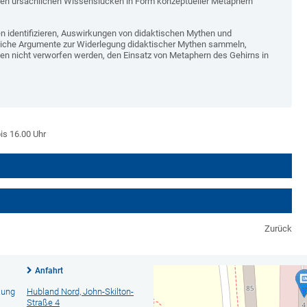
then ursächlichen Wissenslücken in Form konzeptueller Metaphern
 identifizieren, Auswirkungen von didaktischen Mythen und
liche Argumente zur Widerlegung didaktischer Mythen sammeln,
en nicht verworfen werden, den Einsatz von Metaphern des Gehirns in
is 16.00 Uhr
Zurück
Anfahrt
lung
Hubland Nord, John-Skilton-
Straße 4