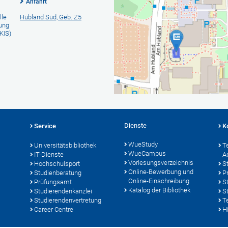
Anfahrt
lle
Hubland Süd, Geb. Z5
rung
KIS)
Dienste
Service
K
WueStudy
Universitätsbibliothek
T
WueCampus
IT-Dienste
A
Vorlesungsverzeichnis
Hochschulsport
S
Online-Bewerbung und
Studienberatung
P
Online-Einschreibung
Prüfungsamt
S
Katalog der Bibliothek
Studierendenkanzlei
S
Studierendenvertretung
T
Career Centre
Hi