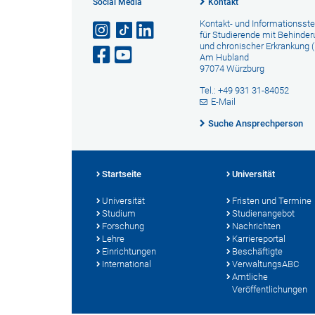
Social Media
Kontakt
Kontakt- und Informationsste
für Studierende mit Behinde
und chronischer Erkrankung (
Am Hubland
97074 Würzburg
Tel.: +49 931 31-84052
E-Mail
Suche Ansprechperson
Startseite
Universität
Universität
Fristen und Termine
Studium
Studienangebot
Forschung
Nachrichten
Lehre
Karriereportal
Einrichtungen
Beschäftigte
International
VerwaltungsABC
Amtliche
Veröffentlichungen