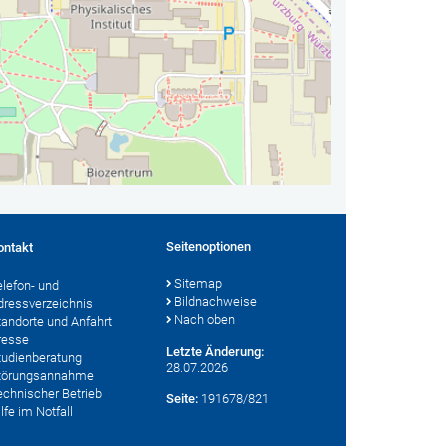
Seitenoptionen
ontakt
Sitemap
elefon- und
Bildnachweise
dressverzeichnis
Nach oben
tandorte und Anfahrt
resse
Letzte Änderung:
tudienberatung
28.07.2026
törungsannahme
echnischer Betrieb
Seite:
191678/821
lfe im Notfall