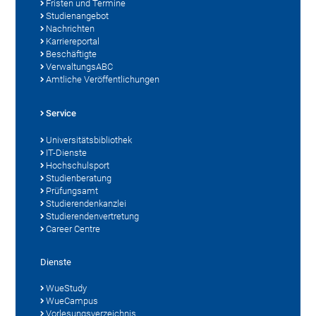
Fristen und Termine
Studienangebot
Nachrichten
Karriereportal
Beschäftigte
VerwaltungsABC
Amtliche Veröffentlichungen
Service
Universitätsbibliothek
IT-Dienste
Hochschulsport
Studienberatung
Prüfungsamt
Studierendenkanzlei
Studierendenvertretung
Career Centre
Dienste
WueStudy
WueCampus
Vorlesungsverzeichnis