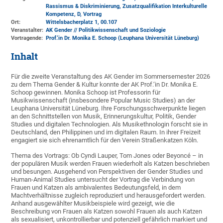
Rassismus & Diskriminierung, Zusatzqualifikation Interkulturelle
Kompetenz, D, Vortrag
Ort:
Wittelsbacherplatz 1
, 00.107
Veranstalter:
AK Gender // Politikwissenschaft und Soziologie
Vortragende:
Prof.‘in Dr. Monika E. Schoop (Leuphana Universität Lüneburg)
Inhalt
Für die zweite Veranstaltung des AK Gender im Sommersemester 2026
zu dem Thema Gender & Kultur konnte der AK Prof.‘in Dr. Monika E.
Schoop gewinnen. Monika Schoop ist Professorin für
Musikwissenschaft (insbesondere Popular Music Studies) an der
Leuphana Universität Lüneburg. Ihre Forschungsschwerpunkte liegen
an den Schnittstellen von Musik, Erinnerungskultur, Politik, Gender
Studies und digitalen Technologien. Als Musikethnologin forscht sie in
Deutschland, den Philippinen und im digitalen Raum. In ihrer Freizeit
engagiert sie sich ehrenamtlich für den Verein Straßenkatzen Köln.
Thema des Vortrags: Ob Cyndi Lauper, Tom Jones oder Beyoncé – in
der populären Musik werden Frauen wiederholt als Katzen beschrieben
und besungen. Ausgehend von Perspektiven der Gender Studies und
Human-Animal Studies untersucht der Vortrag die Verbindung von
Frauen und Katzen als ambivalentes Bedeutungsfeld, in dem
Machtverhältnisse zugleich reproduziert und herausgefordert werden.
Anhand ausgewählter Musikbeispiele wird gezeigt, wie die
Beschreibung von Frauen als Katzen sowohl Frauen als auch Katzen
als sexualisiert, unkontrollierbar und potenziell gefährlich markiert und