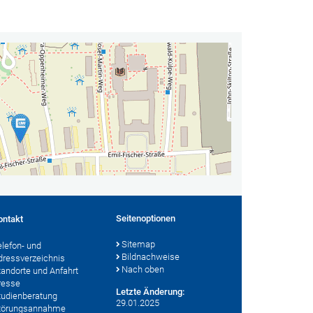
Seitenoptionen
ontakt
Sitemap
elefon- und
Bildnachweise
dressverzeichnis
Nach oben
tandorte und Anfahrt
resse
Letzte Änderung:
tudienberatung
29.01.2025
törungsannahme