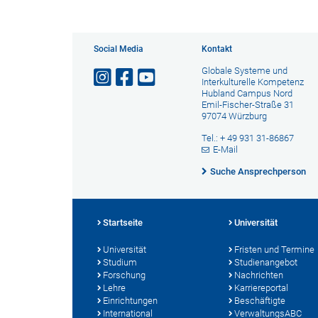
Social Media
Kontakt
Globale Systeme und
Interkulturelle Kompetenz
Hubland Campus Nord
Emil-Fischer-Straße 31
97074 Würzburg
Tel.: + 49 931 31-86867
E-Mail
Suche Ansprechperson
Startseite
Universität
Universität
Fristen und Termine
Studium
Studienangebot
Forschung
Nachrichten
Lehre
Karriereportal
Einrichtungen
Beschäftigte
International
VerwaltungsABC