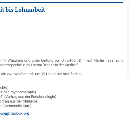
it bis Lohnarbeit
linik Würzburg und unter Leitung von Univ.-Prof. Dr. med. Martin Fassnacht
Vortragsreihe zum Thema "trans* in der Medizin".
die zweiwöchentlich um 19 Uhr online stattfinden.
ichte)
aus der Psychotherapie)
" (Vortrag aus der Endokrinologie)
trag aus der Chirurgie)
der Community Care)
burg@mailbox.org