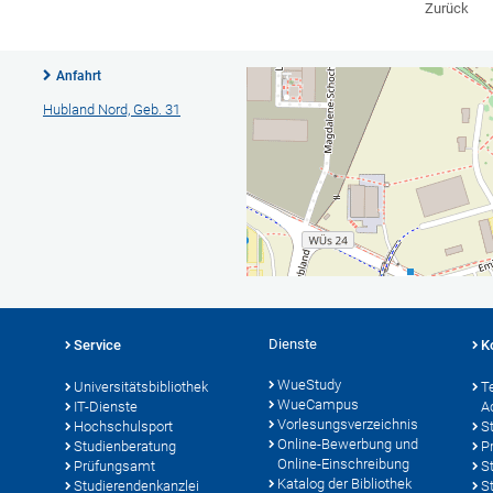
Zurück
Anfahrt
Hubland Nord, Geb. 31
Dienste
Service
K
WueStudy
Universitätsbibliothek
T
WueCampus
IT-Dienste
A
Vorlesungsverzeichnis
Hochschulsport
S
Online-Bewerbung und
Studienberatung
P
Online-Einschreibung
Prüfungsamt
S
Katalog der Bibliothek
Studierendenkanzlei
S