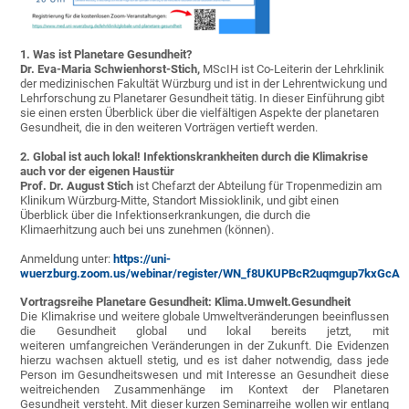
1. Was ist Planetare Gesundheit?
Dr. Eva-Maria Schwienhorst-Stich,
MScIH ist Co-Leiterin der Lehrklinik
der medizinischen Fakultät Würzburg und ist in der Lehrentwickung und
Lehrforschung zu Planetarer Gesundheit tätig. In dieser Einführung gibt
sie einen ersten Überblick über die vielfältigen Aspekte der planetaren
Gesundheit, die in den weiteren Vorträgen vertieft werden.
2. Global ist auch lokal! Infektionskrankheiten durch die Klimakrise
auch vor der eigenen Haustür
Prof. Dr. August Stich
ist Chefarzt der Abteilung für Tropenmedizin am
Klinikum Würzburg-Mitte, Standort Missioklinik, und gibt einen
Überblick über die Infektionserkrankungen, die durch die
Klimaerhitzung auch bei uns zunehmen (können).
Anmeldung unter:
https://uni-
wuerzburg.zoom.us/webinar/register/WN_f8UKUPBcR2uqmgup7kxGcA
Vortragsreihe Planetare Gesundheit: Klima.Umwelt.Gesundheit
Die Klimakrise und weitere globale Umweltveränderungen beeinflussen
die Gesundheit global und lokal bereits jetzt, mit
weiteren umfangreichen Veränderungen in der Zukunft. Die Evidenzen
hierzu wachsen aktuell stetig, und es ist daher notwendig, dass jede
Person im Gesundheitswesen und mit Interesse an Gesundheit diese
weitreichenden Zusammenhänge im Kontext der Planetaren
Gesundheit versteht. Mit dieser kurzen Seminarreihe wollen wir entlang