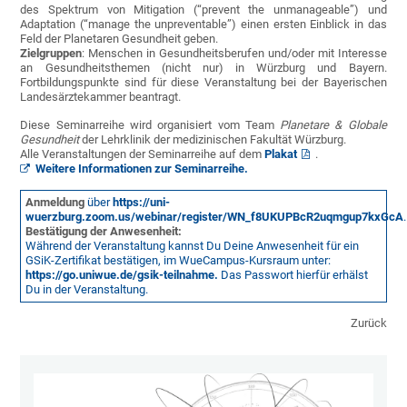
des Spektrum von Mitigation (“prevent the unmanageable”) und
Adaptation (“manage the unpreventable”) einen ersten Einblick in das
Feld der Planetaren Gesundheit geben.
Zielgruppen
: Menschen in Gesundheitsberufen und/oder mit Interesse
an Gesundheitsthemen (nicht nur) in Würzburg und Bayern.
Fortbildungspunkte sind für diese Veranstaltung bei der Bayerischen
Landesärztekammer beantragt.
Diese Seminarreihe wird organisiert vom Team
Planetare & Globale
Gesundheit
der Lehrklinik der medizinischen Fakultät Würzburg.
Alle Veranstaltungen der Seminarreihe auf dem
Plakat
.
Weitere Informationen zur Seminarreihe.
Anmeldung
über
https://uni-
wuerzburg.zoom.us/webinar/register/WN_f8UKUPBcR2uqmgup7kxGcA
Bestätigung der Anwesenheit:
Während der Veranstaltung kannst Du Deine Anwesenheit für ein
GSiK-Zertifikat bestätigen, im WueCampus-Kursraum unter:
https://go.uniwue.de/gsik-teilnahme.
Das Passwort hierfür erhälst
Du in der Veranstaltung.
Zurück