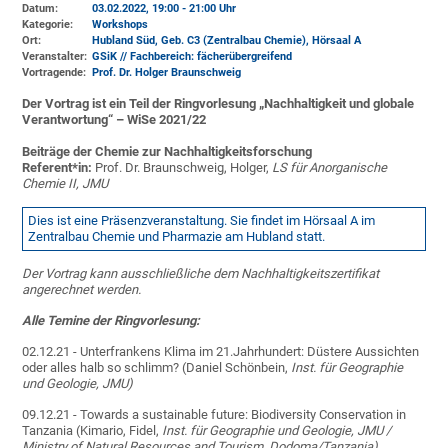
Datum:
03.02.2022, 19:00 - 21:00 Uhr
Kategorie:
Workshops
Ort:
Hubland Süd, Geb. C3 (Zentralbau Chemie)
, Hörsaal A
Veranstalter:
GSiK // Fachbereich: fächerübergreifend
Vortragende:
Prof. Dr. Holger Braunschweig
Der Vortrag ist ein Teil der Ringvorlesung „Nachhaltigkeit und globale
Verantwortung“ – WiSe 2021/22
Beiträge der Chemie zur Nachhaltigkeitsforschung
Referent*in:
Prof. Dr. Braunschweig, Holger,
LS für Anorganische
Chemie II, JMU
Dies ist eine Präsenzveranstaltung. Sie findet im Hörsaal A im
Zentralbau Chemie und Pharmazie am Hubland statt.
Der Vortrag kann ausschließliche dem Nachhaltigkeitszertifikat
angerechnet werden.
Alle Temine der Ringvorlesung:
02.12.21 - Unterfrankens Klima im 21.Jahrhundert: Düstere Aussichten
oder alles halb so schlimm? (Daniel Schönbein,
Inst. für Geographie
und Geologie, JMU)
09.12.21 - Towards a sustainable future: Biodiversity Conservation in
Tanzania (Kimario, Fidel,
Inst. für Geographie und Geologie, JMU /
Ministry of Natural Resources and Tourism, Dodoma/Tanzania)