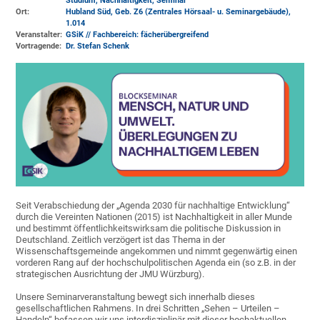
Studium, Nachhaltigkeit, Seminar
Ort:
Hubland Süd, Geb. Z6 (Zentrales Hörsaal- u. Seminargebäude)
,
1.014
Veranstalter:
GSiK // Fachbereich: fächerübergreifend
Vortragende:
Dr. Stefan Schenk
Seit Verabschiedung der „Agenda 2030 für nachhaltige Entwicklung“
durch die Vereinten Nationen (2015) ist Nachhaltigkeit in aller Munde
und bestimmt öffentlichkeitswirksam die politische Diskussion in
Deutschland. Zeitlich verzögert ist das Thema in der
Wissenschaftsgemeinde angekommen und nimmt gegenwärtig einen
vorderen Rang auf der hochschulpolitischen Agenda ein (so z.B. in der
strategischen Ausrichtung der JMU Würzburg).
Unsere Seminarveranstaltung bewegt sich innerhalb dieses
gesellschaftlichen Rahmens. In drei Schritten „Sehen – Urteilen –
Handeln“ befassen wir uns interdisziplinär mit dieser hochaktuellen