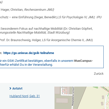
a)
 Hager, Christian,
Rechenzentrum JMU)
schutz – eine Einführung (Seger, Benedikt,
LS für Psychologie IV, JMU;
IPU
 besonderem Fokus auf nachhaltige Mobilität (Dr. Christian Göpfert,
rungsstelle Nachhaltige Mobilität,
Stadt Würzburg)
Prof. Dr. Braunschweig, Holger, LS für Anorganische Chemie II, JMU)
m
:
https://go.uniwue.de/gsik-teilnahme
ein GSiK-Zertifikat bestätigen, ebenfalls in unserem
WueCampus-
ierfür erhälst Du in der Veranstaltung.
Zurück
Anfahrt
Hubland Nord, Geb. 31