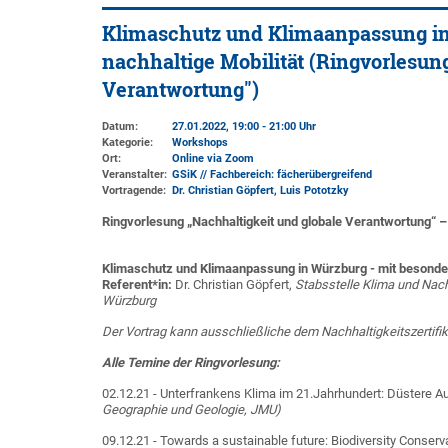
Klimaschutz und Klimaanpassung in
nachhaltige Mobilität (Ringvorlesun
Verantwortung")
Datum:
27.01.2022, 19:00 - 21:00 Uhr
Kategorie:
Workshops
Ort:
Online via Zoom
Veranstalter:
GSiK // Fachbereich: fächerübergreifend
Vortragende:
Dr. Christian Göpfert, Luis Pototzky
Ringvorlesung „Nachhaltigkeit und globale Verantwortung“ 
Klimaschutz und Klimaanpassung in Würzburg - mit besonder
Referent*in:
Dr. Christian Göpfert,
Stabsstelle Klima und Nach
Würzburg
Der Vortrag kann ausschließliche dem Nachhaltigkeitszertif
Alle Temine der Ringvorlesung:
02.12.21 - Unterfrankens Klima im 21.Jahrhundert: Düstere A
Geographie und Geologie, JMU)
09.12.21 - Towards a sustainable future: Biodiversity Conserva