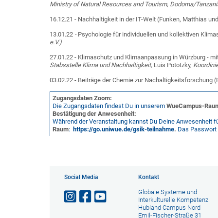
Ministry of Natural Resources and Tourism, Dodoma/Tanzani
16.12.21 - Nachhaltigkeit in der IT-Welt (Funken, Matthias und
13.01.22
-
Psychologie für individuellen und kollektiven Klima
e.V.)
27.01.22 - Klimaschutz und Klimaanpassung in Würzburg - mit
Stabsstelle Klima und Nachhaltigkeit,
Luis Pototzky,
Koordinie
03.02.22 - Beiträge der Chemie zur Nachaltigkeitsforschung (
Zugangsdaten Zoom:
Die Zugangsdaten findest Du in unserem
WueCampus-Rau
Bestätigung der Anwesenheit:
Während der Veranstaltung kannst Du Deine Anwesenheit für 
Raum
:
https://go.uniwue.de/gsik-teilnahme
.
Das Passwort h
Social Media
Kontakt
Globale Systeme und
Interkulturelle Kompetenz
Hubland Campus Nord
Emil-Fischer-Straße 31