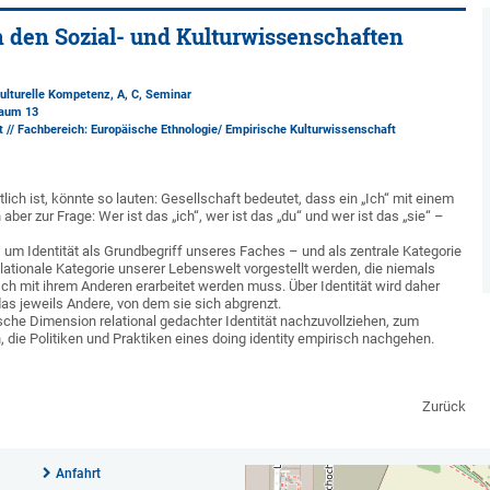
 in den Sozial- und Kulturwissenschaften
kulturelle Kompetenz, A, C, Seminar
raum 13
 // Fachbereich: Europäische Ethnologie/ Empirische Kulturwissenschaft
lich ist, könnte so lauten: Gesellschaft bedeutet, dass ein „Ich“ mit einem
aber zur Frage: Wer ist das „ich“, wer ist das „du“ und wer ist das „sie“ –
m Identität als Grundbegriff unseres Faches – und als zentrale Kategorie
relationale Kategorie unserer Lebenswelt vorgestellt werden, die niemals
ch mit ihrem Anderen erarbeitet werden muss. Über Identität wird daher
 das jeweils Andere, von dem sie sich abgrenzt.
ische Dimension relational gedachter Identität nachzuvollziehen, zum
ie Politiken und Praktiken eines doing identity empirisch nachgehen.
Zurück
Anfahrt