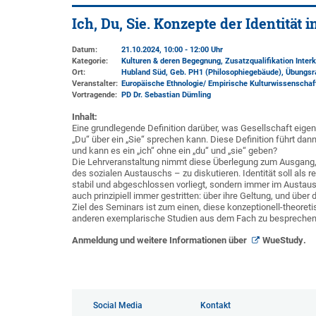
Ich, Du, Sie. Konzepte der Identität
Datum:
21.10.2024, 10:00 - 12:00 Uhr
Kategorie:
Kulturen & deren Begegnung, Zusatzqualifikation Inter
Ort:
Hubland Süd, Geb. PH1 (Philosophiegebäude)
, Übungs
Veranstalter:
Europäische Ethnologie/ Empirische Kulturwissenschaft
Vortragende:
PD Dr. Sebastian Dümling
Inhalt:
Eine grundlegende Definition darüber, was Gesellschaft eigent
„Du“ über ein „Sie“ sprechen kann. Diese Definition führt dann 
und kann es ein „ich“ ohne ein „du“ und „sie“ geben?
Die Lehrveranstaltung nimmt diese Überlegung zum Ausgang, u
des sozialen Austauschs – zu diskutieren. Identität soll als 
stabil und abgeschlossen vorliegt, sondern immer im Austaus
auch prinzipiell immer gestritten: über ihre Geltung, und über
Ziel des Seminars ist zum einen, diese konzeptionell-theoret
anderen exemplarische Studien aus dem Fach zu besprechen, d
Anmeldung und weitere Informationen über
WueStudy
.
Social Media
Kontakt