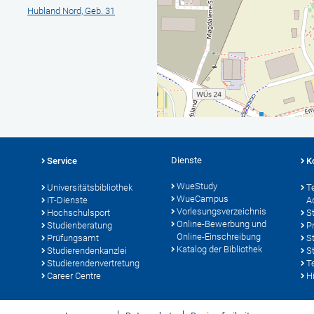
Hubland Nord, Geb. 31
Dienste
Service
K
WueStudy
Universitätsbibliothek
T
WueCampus
IT-Dienste
A
Vorlesungsverzeichnis
Hochschulsport
S
Online-Bewerbung und
Studienberatung
P
Online-Einschreibung
Prüfungsamt
S
Katalog der Bibliothek
Studierendenkanzlei
S
Studierendenvertretung
T
Career Centre
Hi