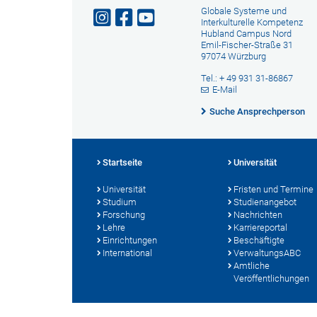
Globale Systeme und
Interkulturelle Kompetenz
Hubland Campus Nord
Emil-Fischer-Straße 31
97074 Würzburg
Tel.: + 49 931 31-86867
E-Mail
Suche Ansprechperson
Startseite
Universität
Universität
Fristen und Termine
Studium
Studienangebot
Forschung
Nachrichten
Lehre
Karriereportal
Einrichtungen
Beschäftigte
International
VerwaltungsABC
Amtliche
Veröffentlichungen