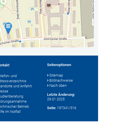
Seitenoptionen
ontakt
Sitemap
elefon- und
Bildnachweise
dressverzeichnis
Nach oben
tandorte und Anfahrt
resse
Letzte Änderung:
tudienberatung
29.01.2025
törungsannahme
echnischer Betrieb
Seite:
197341/516
lfe im Notfall