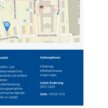
Seitenoptionen
ontakt
Sitemap
elefon- und
Bildnachweise
dressverzeichnis
Nach oben
tandorte und Anfahrt
resse
Letzte Änderung:
tudienberatung
29.01.2025
törungsannahme
echnischer Betrieb
Seite:
197341/516
lfe im Notfall