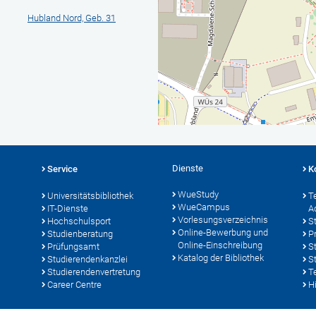
Hubland Nord, Geb. 31
Dienste
Service
K
WueStudy
Universitätsbibliothek
T
WueCampus
IT-Dienste
A
Vorlesungsverzeichnis
Hochschulsport
S
Online-Bewerbung und
Studienberatung
P
Online-Einschreibung
Prüfungsamt
S
Katalog der Bibliothek
Studierendenkanzlei
S
Studierendenvertretung
T
Career Centre
Hi