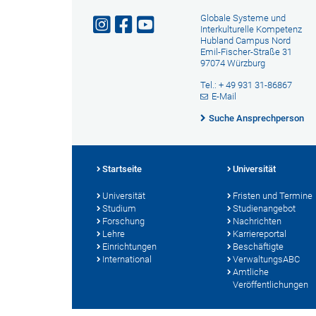
Globale Systeme und
Interkulturelle Kompetenz
Hubland Campus Nord
Emil-Fischer-Straße 31
97074 Würzburg
Tel.: + 49 931 31-86867
E-Mail
Suche Ansprechperson
Startseite
Universität
Universität
Fristen und Termine
Studium
Studienangebot
Forschung
Nachrichten
Lehre
Karriereportal
Einrichtungen
Beschäftigte
International
VerwaltungsABC
Amtliche
Veröffentlichungen