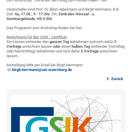
zum Workshop: "China auf dem Weg zum Global Player?" ein
Veranstalter sind Prof. Dr. Björn Alpermann und Birgit Herrmann, B.A.
Zeit:
Sa, 17.05., 9 - 17 Uhr
; Ort:
Zentrales Hörsaal - u.
Seminargebäude, HS 0.002
Das Programm zum Workshop finden Sie hier
Anrechnung für das GSiK - Zertifikat:
Sie können entweder den
ganzen Tag
teilnehmen und sich dafür
3
Vorträge
anrechnen lassen
oder
einen
halben Tag
(entweder Vormittag
oder Nachmittag) teilnehmen und sich dafür
2 Vorträge
anrechnen
lassen.
Anmeldung bitte per Email bei Birgit Herrmann:
birgit.herrmann@uni-wuerzburg.de
Zurück