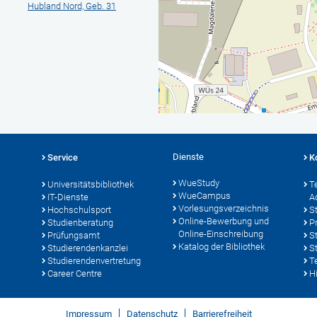
Hubland Nord, Geb. 31
Dienste
Service
K
WueStudy
Universitätsbibliothek
T
WueCampus
IT-Dienste
A
Vorlesungsverzeichnis
Hochschulsport
S
Online-Bewerbung und
Studienberatung
P
Online-Einschreibung
Prüfungsamt
S
Katalog der Bibliothek
Studierendenkanzlei
S
Studierendenvertretung
T
Career Centre
Hi
Impressum
Datenschutz
Barrierefreiheit