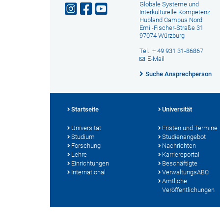
Globale Systeme und
Interkulturelle Kompetenz
Hubland Campus Nord
Emil-Fischer-Straße 31
97074 Würzburg
Tel.: + 49 931 31-86867
E-Mail
Suche Ansprechperson
Startseite
Universität
Universität
Fristen und Termine
Studium
Studienangebot
Forschung
Nachrichten
Lehre
Karriereportal
Einrichtungen
Beschäftigte
International
VerwaltungsABC
Amtliche
Veröffentlichungen