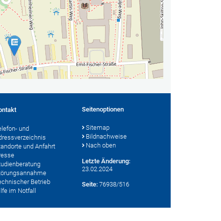
Seitenoptionen
ontakt
Sitemap
elefon- und
Bildnachweise
dressverzeichnis
Nach oben
tandorte und Anfahrt
resse
Letzte Änderung:
tudienberatung
23.02.2024
törungsannahme
echnischer Betrieb
Seite:
76938/516
lfe im Notfall