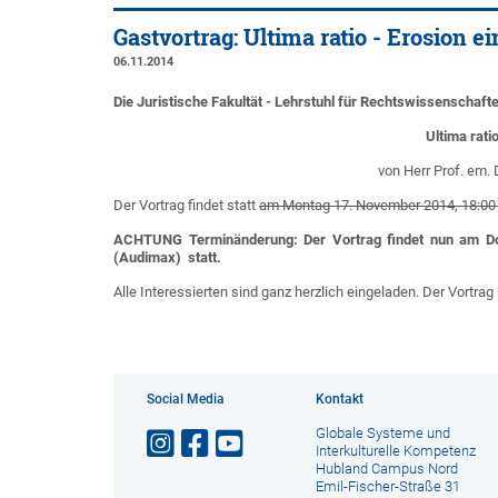
Gastvortrag: Ultima ratio - Erosion e
06.11.2014
Die Juristische Fakultät - Lehrstuhl für Rechtswissenschaft
Ultima rati
von Herr Prof. em. 
Der Vortrag findet statt
am Montag 17. November 2014, 18:00
ACHTUNG Terminänderung: Der Vortrag findet nun am Do
(Audimax) statt.
Alle Interessierten sind ganz herzlich eingeladen. Der Vortr
Social Media
Kontakt
Globale Systeme und
Interkulturelle Kompetenz
Hubland Campus Nord
Emil-Fischer-Straße 31