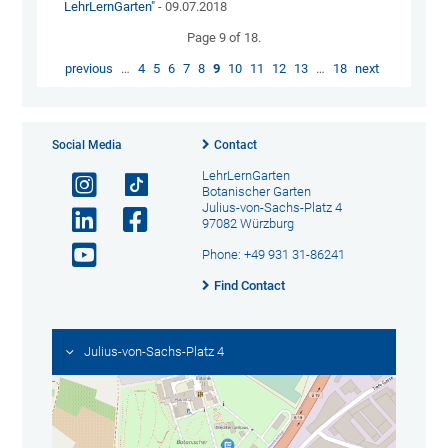
LehrLernGarten"
- 09.07.2018
Page 9 of 18.
previous
…
4
5
6
7
8
9
10
11
12
13
…
18
next
Social Media
Contact
LehrLernGarten
Botanischer Garten
Julius-von-Sachs-Platz 4
97082 Würzburg
Phone: +49 931 31-86241
Find Contact
Julius-von-Sachs-Platz 4