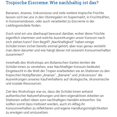
Tropische Eiscreme: Wie nachhaltig ist das?
Bananen, Ananas, Kokosnüsse und viele weitere tropische Früchte
lassen sich bei uns in den Obstregalen im Supermarkt, in Fruchtsäften,
in Konservendosen, oder auch verarbeitet zu Eiscreme in der
Lieblingseisdiele finden.
Doch sind wir uns überhaupt bewusst darüber, woher diese Früchte
eigentlich stammen und welche Auswirkungen unser Konsum nach
sich ziehen kann? Den Begriff „Nachhaltigkeit“ haben einige
Schüler:innen sicher bereits einmal gehört, aber was genau versteht
man denn darunter und wie hängt dieser mit unserem Konsumverhalten
zusammen?
Innerhalb des Workshops am Botanischen Garten lernten die
Schüler:innen zu verstehen, was Nachhaltiger Konsum bedeutet.
Eingetaucht in die Welt der Tropen erarbeiteten sie an Stationen zu den
tropischen Nutzpflanzen „Ananas“, „Banane“ und „Kokosnuss“ die
Auswirkungen unseres Kaufverhaltens auf ökologische, ökonomische
und soziale Ressourcen.
Ziel des Workshops war es, dass die Schüler:innen anhand
authentischer Naturerfahrungen und dem eigenaktiven Arbeiten an
Stationen selbst Ideen zum nachhaltigen Handeln entwerfen. Sie
sollten somit dazu motiviert werden, auch im Alltag ihr
Konsumverhalten zu reflektieren und eigene Handlungsmöglichkeiten
zu erwägen und umzusetzen.