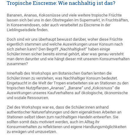
Tropische Eiscreme: Wie nachhaltig ist das?
Bananen, Ananas, Kokosnüsse und viele weitere tropische Früchte
lassen sich bei uns in den Obstregalen im Supermarkt, in Fruchtsäften,
in Konservendosen, oder auch verarbeitet zu Eiscreme in der
Lieblingseisdiele finden.
Doch sind wir uns überhaupt bewusst darüber, woher diese Früchte
eigentlich stammen und welche Auswirkungen unser Konsum nach
sich ziehen kann? Den Begriff „Nachhaltigkeit“ haben einige
Schüler:innen sicher bereits einmal gehört, aber was genau versteht
man denn darunter und wie hängt dieser mit unserem Konsumverhalten
zusammen?
Innerhalb des Workshops am Botanischen Garten lernten die
Schüler:innen zu verstehen, was Nachhaltiger Konsum bedeutet.
Eingetaucht in die Welt der Tropen erarbeiteten sie an Stationen zu den
tropischen Nutzpflanzen „Ananas“, „Banane“ und „Kokosnuss“ die
Auswirkungen unseres Kaufverhaltens auf ökologische, ökonomische
und soziale Ressourcen.
Ziel des Workshops war es, dass die Schüler:innen anhand
authentischer Naturerfahrungen und dem eigenaktiven Arbeiten an
Stationen selbst Ideen zum nachhaltigen Handeln entwerfen. Sie
sollten somit dazu motiviert werden, auch im Alltag ihr
Konsumverhalten zu reflektieren und eigene Handlungsmöglichkeiten
zu erwägen und umzusetzen.