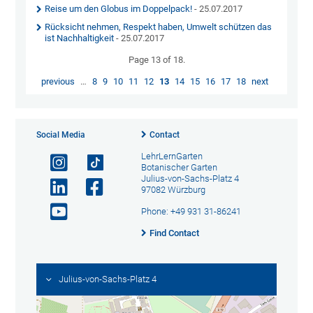
Reise um den Globus im Doppelpack!
- 25.07.2017
Rücksicht nehmen, Respekt haben, Umwelt schützen das
ist Nachhaltigkeit
- 25.07.2017
Page 13 of 18.
previous
…
8
9
10
11
12
13
14
15
16
17
18
next
Social Media
Contact
LehrLernGarten
Botanischer Garten
Julius-von-Sachs-Platz 4
97082 Würzburg
Phone: +49 931 31-86241
Find Contact
Julius-von-Sachs-Platz 4