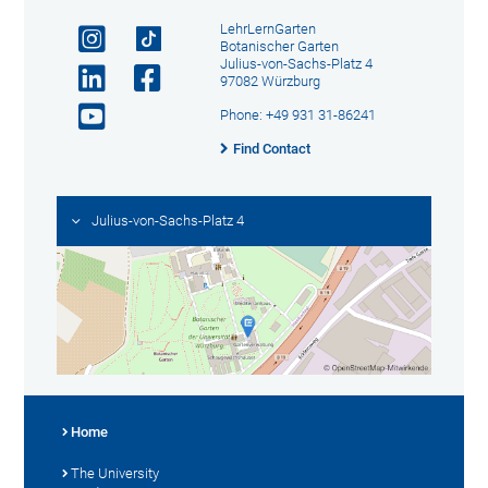
LehrLernGarten
Botanischer Garten
Julius-von-Sachs-Platz 4
97082 Würzburg
Phone: +49 931 31-86241
Find Contact
Julius-von-Sachs-Platz 4
Home
The University