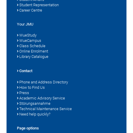
Student Representation
Career Centre
Your JMU
WueStudy
WueCampus
Class Schedule
Online Enrolment
Library Catalogue
Contact
Phone and Address Directory
How to Find Us
Press
Academic Advisory Service
Störungsannahme
Technical Maintenance Service
Need help quickly?
Page options